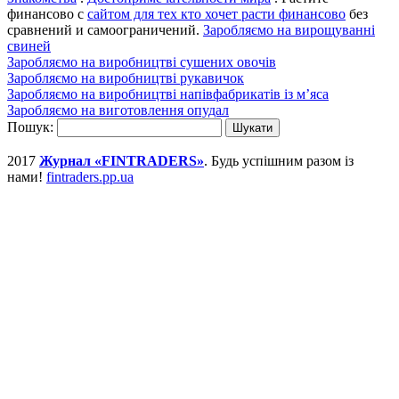
финансово с
сайтом для тех кто хочет расти финансово
без
сравнений и самоограничений.
Заробляємо на вирощуванні
свиней
Заробляємо на виробництві сушених овочів
Заробляємо на виробництві рукавичок
Заробляємо на виробництві напівфабрикатів із м’яса
Заробляємо на виготовлення опудал
Пошук:
2017
Журнал «FINTRADERS»
. Будь успішним разом із
нами!
fintraders.pp.ua