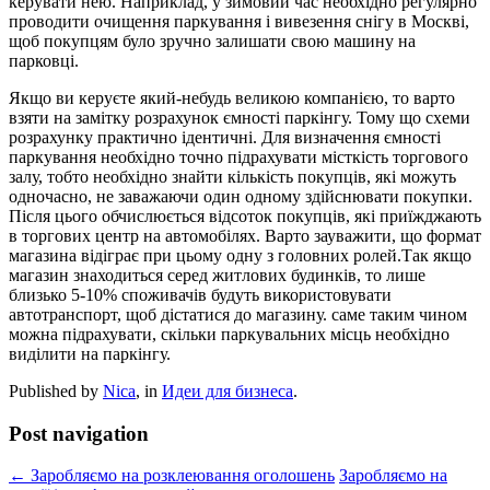
керувати нею. Наприклад, у зимовий час необхідно регулярно
проводити очищення паркування і вивезення снігу в Москві,
щоб покупцям було зручно залишати свою машину на
парковці.
Якщо ви керуєте який-небудь великою компанією, то варто
взяти на замітку розрахунок ємності паркінгу. Тому що схеми
розрахунку практично ідентичні. Для визначення ємності
паркування необхідно точно підрахувати місткість торгового
залу, тобто необхідно знайти кількість покупців, які можуть
одночасно, не заважаючи один одному здійснювати покупки.
Після цього обчислюється відсоток покупців, які приїжджають
в торгових центр на автомобілях. Варто зауважити, що формат
магазина відіграє при цьому одну з головних ролей.Так якщо
магазин знаходиться серед житлових будинків, то лише
близько 5-10% споживачів будуть використовувати
автотранспорт, щоб дістатися до магазину. саме таким чином
можна підрахувати, скільки паркувальних місць необхідно
виділити на паркінгу.
Published by
Nica
, in
Идеи для бизнеса
.
Post navigation
← Заробляємо на розклеювання оголошень
Заробляємо на