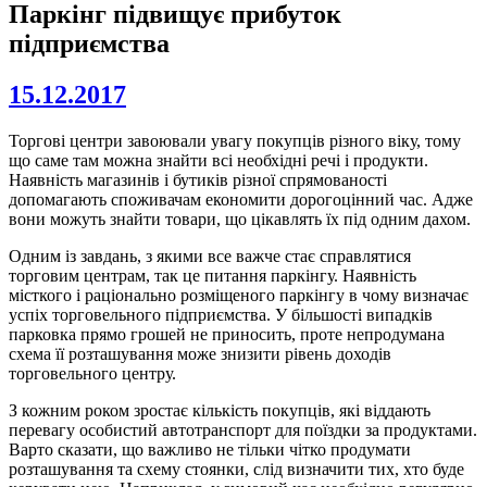
Паркінг підвищує прибуток
підприємства
15.12.2017
Торгові центри завоювали увагу покупців різного віку, тому
що саме там можна знайти всі необхідні речі і продукти.
Наявність магазинів і бутиків різної спрямованості
допомагають споживачам економити дорогоцінний час. Адже
вони можуть знайти товари, що цікавлять їх під одним дахом.
Одним із завдань, з якими все важче стає справлятися
торговим центрам, так це питання паркінгу. Наявність
місткого і раціонально розміщеного паркінгу в чому визначає
успіх торговельного підприємства. У більшості випадків
парковка прямо грошей не приносить, проте непродумана
схема її розташування може знизити рівень доходів
торговельного центру.
З кожним роком зростає кількість покупців, які віддають
перевагу особистий автотранспорт для поїздки за продуктами.
Варто сказати, що важливо не тільки чітко продумати
розташування та схему стоянки, слід визначити тих, хто буде