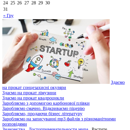
24
25
26
27
28
29
30
31
« Гру
Здаємо
на прокат сонцезахисні окуляри
Здаємо на прокат лімузини
Здаємо на прокат квадроцикли
Заробляємо з допомогою карбонової плівки
Заробляємо смачно. Відкриваємо піцерію
Заробляємо, продаючи бізнес літературу
Заробляємо на записуванні mp3 файлів з різноманітними
розповідями
Знакомства
.
Достопримечательности мира
. Растите