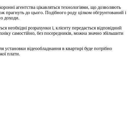
охоронні агентства цікавляться технологіями, що дозволяють
кож прагнуть до цього. Подібного роду цілком обгрунтований і
но доходи.
ся необхідні розрахунки і, клієнту передається відповідний
техніку самостійно, без посередників, можна значно збільшити
ля установки відеообладнання в квартирі буде потрібно
кої плати.