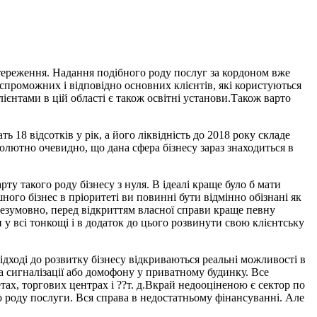
стереження. Надання подібного роду послуг за кордоном вже
оспроможних і відповідно основних клієнтів, які користуються
ієнтами в цій області є також освітні установи.Також варто
18 відсотків у рік, а його ліквідність до 2018 року складе
бсолютно очевидно, що дана сфера бізнесу зараз знаходиться в
ту такого роду бізнесу з нуля. В ідеалі краще було б мати
ного бізнес в пріоритеті ви повинні бути відмінно обізнані як
 безумовно, перед відкриттям власної справи краще певну
 у всі тонкощі і в додаток до цього розвинути свою клієнтську
дході до розвитку бізнесу відкриваються реальні можливості в
ка сигналізації або домофону у приватному будинку. Все
ах, торгових центрах і ??т. д.Вкрай недооціненою є сектор по
о роду послуги. Вся справа в недостатньому фінансуванні. Але