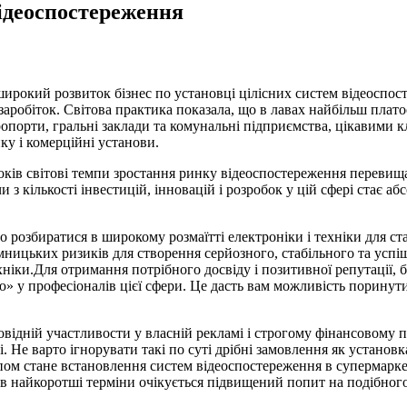
відеоспостереження
 широкий розвиток бізнес по установці цілісних систем відеоспо
заробіток. Світова практика показала, що в лавах найбільш плат
порти, гральні заклади та комунальні підприємства, цікавими кл
ку і комерційні установи.
ів світові темпи зростання ринку відеоспостереження перевищать 
 з кількості інвестицій, інновацій і розробок у цій сфері стає а
 розбиратися в широкому розмаїтті електроніки і техніки для стар
ємницьких ризиків для створення серйозного, стабільного та успіш
ехніки.Для отримання потрібного досвіду і позитивної репутації,
ю» у професіоналів цієї сфери. Це дасть вам можливість поринути
ідній участливости у власній рекламі і строгому фінансовому пі
. Не варто ігнорувати такі по суті дрібні замовлення як установ
пом стане встановлення систем відеоспостереження в супермаркет
т в найкоротші терміни очікується підвищений попит на подібног