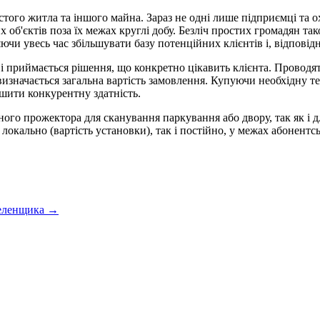
стого житла та іншого майна. Зараз не одні лише підприємці та 
об'єктів поза їх межах круглі добу. Безліч простих громадян та
ючи увесь час збільшувати базу потенційних клієнтів і, відповід
 приймається рішення, що конкретно цікавить клієнта. Проводять
, визначається загальна вартість замовлення. Купуючи необхідну 
шити конкурентну здатність.
ого прожектора для сканування паркування або двору, так як і д
локально (вартість установки), так і постійно, у межах абонентсь
зеленщика →