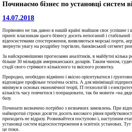
Починаємо бізнес по установці систем 
14.07.2018
Порівняно не так давно в нашій країні знайшов своє успішне і
приніс власникам цього бізнесу досить непоганий і стабільний 
відеосистемами спостереження, виявляються морські порти, аеро
звернути увагу на роздрібну торгівлю, банківський сегмент рин
За найскромнішими прогнозами аналітиків, в майбутні кілька рок
більше 30 мільярдів американських доларів. Таким чином, судячи
стадії свого стрімкого кількісного та якісного розвитку.
Природно, необхідно відмінно і якісно орієнтуватися і ґрунтовно
відповідне профільне технічна освіта. А для мінімізації підпри
мінімум в основах економічної теорії, IT-технологій і електрот
кількість часу повчитися і попрацювати, так би мовити «на дяд
базу.
Починати визначено потрібно з незначних замовлень. При відпов
найкоротші строки досягти досить високого рівня прибутковості
приходить не відразу. Розвивайтеся поступово і, наступним ета
установці систем відеоспостереження в освітніх установах. Ту
це поки.