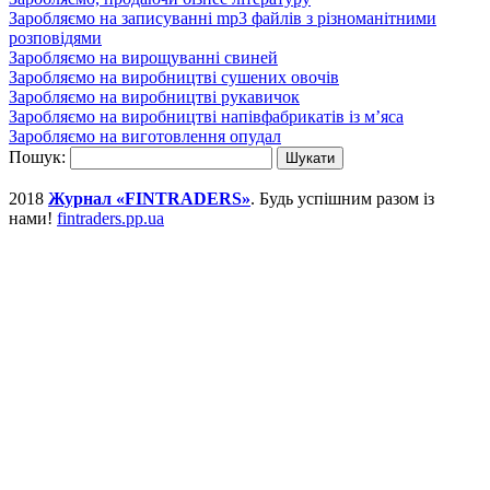
Заробляємо на записуванні mp3 файлів з різноманітними
розповідями
Заробляємо на вирощуванні свиней
Заробляємо на виробництві сушених овочів
Заробляємо на виробництві рукавичок
Заробляємо на виробництві напівфабрикатів із м’яса
Заробляємо на виготовлення опудал
Пошук:
2018
Журнал «FINTRADERS»
. Будь успішним разом із
нами!
fintraders.pp.ua