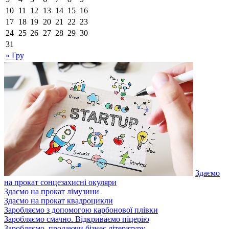
10
11
12
13
14
15
16
17
18
19
20
21
22
23
24
25
26
27
28
29
30
31
« Гру
Здаємо
на прокат сонцезахисні окуляри
Здаємо на прокат лімузини
Здаємо на прокат квадроцикли
Заробляємо з допомогою карбонової плівки
Заробляємо смачно. Відкриваємо піцерію
Заробляємо, продаючи бізнес літературу