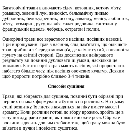
Багаторічні трави включають сідач, котовник, котячу м'яту,
ромашку, зелений лук, живокіст, бальзамічну пижмо,
дубровник, белокудренник, иссопу, лаванду, мелісу, любисток,
м'яту, розмарин, руту, шавлія, салат родовика, сантолину,
французький щавель, чебрець, естрагон і полин.
Однорічні трави все взрастают з насіння, посіяних навесні.
При вирощуванні трав з насіння, слід пам'ятати, що більшість
трав прийшли з Середземномор'я, де клімат сухий, сонячної та
грунту на світлій стороні. Для досягнення найкращого
результату ви повинні дублювати ці умови, наскільки це
можливо. Багато сортів трав мають насіння, які проростають
набагато більше часу, ніж насіння овочевих культур. Деяким
щоб прорости потрібно близько 3-4 тижнів.
Способи сушіння
Трави, які збирають для сушіння, повинні бути обрізані при
перших ознаках формування бутонів на рослинах. На цьому
етапі розвитку, їх листя знаходяться на піку вмісту масел і
аромату. Коли рослини готові до збору врожаю, зробіть це в
ясну погоду, рано вранці, як тільки висохне роса. Обріжте
рослини з досить довгим стеблом так, щоб траву можна було
зв'язати в пучки і повісити сушитися.