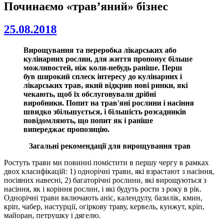
Починаємо «трав’яний» бізнес
25.08.2018
Вирощування та переробка лікарських або
кулінарних рослин, для життя пропонує більше
можливостей, ніж коли-небудь раніше. Перш
був широкий сплеск інтересу до кулінарних і
лікарських трав, який відкрив нові ринки, які
чекають, щоб їх обслуговували дрібні
виробники. Попит на трав'яні рослини і насіння
швидко збільшується, і більшість розсадників
повідомляють, що попит як і раніше
випереджає пропозицію.
Загальні рекомендації для вирощування трав
Ростуть трави ми повинні помістити в першу чергу в рамках
двох класифікацій: 1) однорічні трави, які взрастают з насіння,
посіяних навесні, 2) багаторічні рослини, які вирощуються з
насіння, як і коріння рослин, і які будуть рости з року в рік.
Однорічні трави включають аніс, календулу, базилік, кмин,
кріп, чабер, настурції, огіркову траву, кервель, кунжут, кріп,
майоран, петрушку і дягелю.