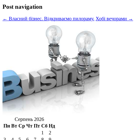
Post navigation
← Власний бізнес. Відкриваємо пилораму.
Хобі вечорами →
Серпень 2026
Пн
Вт
Ср
Чт
Пт
Сб
Нд
1
2
3
4
5
6
7
8
9