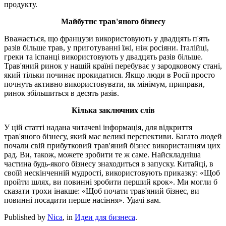
продукту.
Майбутнє трав'яного бізнесу
Вважається, що французи використовують у двадцять п'ять
разів більше трав, у приготуванні їжі, ніж росіяни. Італійці,
греки та іспанці використовують у двадцять разів більше.
Трав'яний ринок у нашій країні перебуває у зародковому стані,
який тільки починає прокидатися. Якщо люди в Росії просто
почнуть активно використовувати, як мінімум, приправи,
ринок збільшиться в десять разів.
Кілька заключних слів
У цій статті надана читачеві інформація, для відкриття
трав'яного бізнесу, який має великі перспективи. Багато людей
почали свій прибутковий трав'яний бізнес використанням цих
рад. Ви, також, можете зробити те ж саме. Найскладніша
частина будь-якого бізнесу знаходиться в запуску. Китайці, в
своїй нескінченній мудрості, використовують приказку: «Щоб
пройти шлях, ви повинні зробити перший крок». Ми могли б
сказати трохи інакше: «Щоб почати трав'яний бізнес, ви
повинні посадити перше насіння». Удачі вам.
Published by
Nica
, in
Идеи для бизнеса
.