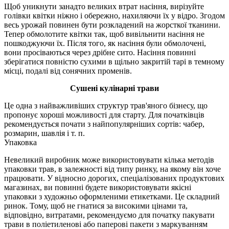
Щоб уникнути занадто великих втрат насіння, вирізуйте
голівки квітки ніжно і обережно, нахиляючи їх у відро. Згодом
весь урожай повинен бути розкладений на жорсткої тканини.
Тепер обмолотите квітки так, щоб вивільнити насіння не
пошкоджуючи їх. Після того, як насіння були обмолочені,
вони просіваються через дрібне сито. Насіння повинні
зберігатися повністю сухими в щільно закритій тарі в темному
місці, подалі від сонячних променів.
Сушені кулінарні трави
Це одна з найважливіших структур трав'яного бізнесу, що
пропонує хороші можливості для старту. Для початківців
рекомендується почати з найпопулярніших сортів: чабер,
розмарин, шавлія і т. п.
Упаковка
Невеликий виробник може використовувати кілька методів
упаковки трав, в залежності від типу ринку, на якому він хоче
працювати. У відносно дорогих, спеціалізованих продуктових
магазинах, ви повинні будете використовувати якісні
упаковки з художньо оформленими етикетками. Це складний
ринок. Тому, щоб не гнатися за високими цінами та,
відповідно, витратами, рекомендуємо для початку пакувати
трави в поліетиленові або паперові пакети з маркуванням