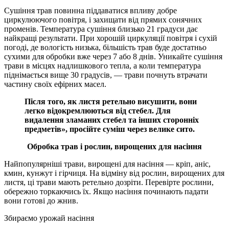
Сушіння трав повинна піддаватися впливу добре
циркулюючого повітря, і захищати від прямих сонячних
променів. Температура сушіння близько 21 градуси дає
найкращі результати. При хорошій циркуляції повітря і сухій
погоді, де вологість низька, більшість трав буде достатньо
сухими для обробки вже через 7 або 8 днів. Уникайте сушіння
трави в місцях надлишкового тепла, а коли температура
піднімається вище 30 градусів, — трави почнуть втрачати
частину своїх ефірних масел.
Після того, як листя ретельно висушити, вони
легко відокремлюються від стебел. Для
видалення зламаних стебел та інших сторонніх
предметів», просійте суміш через велике сито.
Обробка трав і рослин, вирощених для насіння
Найпопулярніші трави, вирощені для насіння — кріп, аніс,
кмин, кунжут і гірчиця. На відміну від рослин, вирощених для
листя, ці трави мають ретельно дозріти. Перевірте рослини,
обережно торкаючись їх. Якщо насіння починають падати
вони готові до жнив.
Збираємо урожай насіння