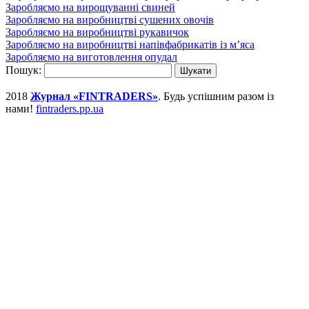
Заробляємо на вирощуванні свиней
Заробляємо на виробництві сушених овочів
Заробляємо на виробництві рукавичок
Заробляємо на виробництві напівфабрикатів із м’яса
Заробляємо на виготовлення опудал
Пошук:
2018
Журнал «FINTRADERS»
. Будь успішним разом із
нами!
fintraders.pp.ua