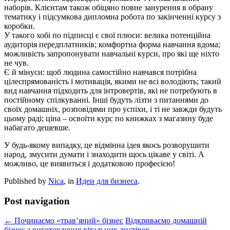
наборів. Клієнтам також обіцяно повне занурення в обрану
тематику і підсумкова дипломна робота по закінченні курсу з
коробки.
У такого хобі по підписці є свої плюси: велика потенційна
аудиторія передплатників; комфортна форма навчання вдома;
можливість запропонувати навчальні курси, про які ще ніхто
не чув.
Є й мінуси: щоб людина самостійно навчався потрібна
цілеспрямованість і мотивація, якими не всі володіють; такий
вид навчання підходить для інтровертів, які не потребують в
постійному спілкуванні. Інші будуть лізти з питаннями до
своїх домашніх, розповідями про успіхи, і ті не завжди будуть
цьому раді; ціна – освоїти курс по книжках з магазину буде
набагато дешевше.
У будь-якому випадку, це відмінна ідея якось розворушити
народ, змусити думати і знаходити щось цікаве у світі. А
можливо, це виявиться і додатковою професією!
Published by
Nica
, in
Идеи для бизнеса
.
Post navigation
← Починаємо «трав’яний» бізнес
Відкриваємо домашній
бізнес з виготовлення вітальних листівок →