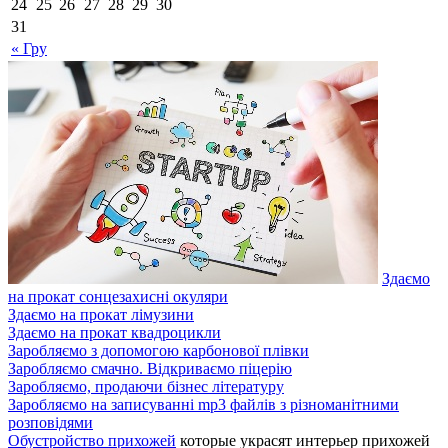
24
25
26
27
28
29
30
31
« Гру
Здаємо
на прокат сонцезахисні окуляри
Здаємо на прокат лімузини
Здаємо на прокат квадроцикли
Заробляємо з допомогою карбонової плівки
Заробляємо смачно. Відкриваємо піцерію
Заробляємо, продаючи бізнес літературу
Заробляємо на записуванні mp3 файлів з різноманітними
розповідями
Обустройство прихожей
которые украсят интерьер прихожей