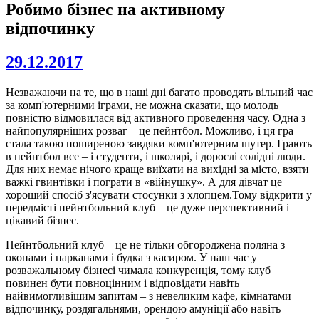
Робимо бізнес на активному
відпочинку
29.12.2017
Незважаючи на те, що в наші дні багато проводять вільний час
за комп'ютерними іграми, не можна сказати, що молодь
повністю відмовилася від активного проведення часу. Одна з
найпопулярніших розваг – це пейнтбол. Можливо, і ця гра
стала такою поширеною завдяки комп'ютерним шутер. Грають
в пейнтбол все – і студенти, і школярі, і дорослі солідні люди.
Для них немає нічого краще виїхати на вихідні за місто, взяти
важкі гвинтівки і пограти в «війнушку». А для дівчат це
хороший спосіб з'ясувати стосунки з хлопцем.Тому відкрити у
передмісті пейнтбольний клуб – це дуже перспективний і
цікавий бізнес.
Пейнтбольний клуб – це не тільки обгороджена поляна з
окопами і парканами і будка з касиром. У наш час у
розважальному бізнесі чимала конкуренція, тому клуб
повинен бути повноцінним і відповідати навіть
найвимогливішим запитам – з невеликим кафе, кімнатами
відпочинку, роздягальнями, орендою амуніції або навіть