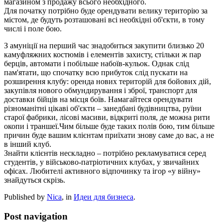
магазином з продажу всього необхідного.
Для початку потрібно буде орендувати велику територію за
містом, де будуть розташовані всі необхідні об'єкти, в тому
числі і поле бою.
З амуніції на перший час знадобиться закупити близько 20
камуфляжних костюмів і елементів захисту, стільки ж пар
берців, автомати і побільше набоїв-кульок. Однак слід
пам'ятати, що спочатку всю прибуток слід пускати на
розширення клубу: оренда нових територій для бойових дій,
закупівля нового обмундирування і зброї, транспорт для
доставки бійців на місця боїв. Намагайтеся орендувати
різноманітні цікаві об'єкти – занедбані будівництва, руїни
старої фабрики, лісові масиви, відкриті поля, де можна рити
окопи і траншеї.Чим більше буде таких полів бою, тим більше
причин буде вашим клієнтам приїхати знову саме до вас, а не
в інший клуб.
Знайти клієнтів нескладно – потрібно рекламуватися серед
студентів, у військово-патріотичних клубах, у звичайних
офісах. Любителі активного відпочинку та ігор «у війну»
знайдуться скрізь.
Published by
Nica
, in
Идеи для бизнеса
.
Post navigation