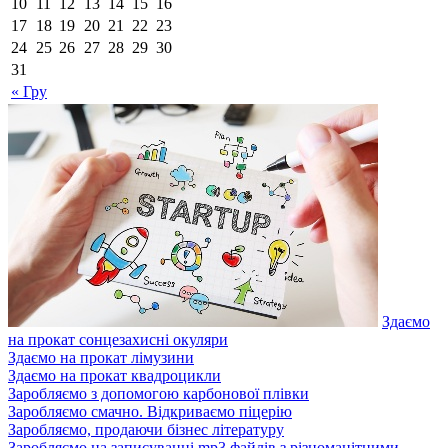
10
11
12
13
14
15
16
17
18
19
20
21
22
23
24
25
26
27
28
29
30
31
« Гру
Здаємо
на прокат сонцезахисні окуляри
Здаємо на прокат лімузини
Здаємо на прокат квадроцикли
Заробляємо з допомогою карбонової плівки
Заробляємо смачно. Відкриваємо піцерію
Заробляємо, продаючи бізнес літературу
Заробляємо на записуванні mp3 файлів з різноманітними