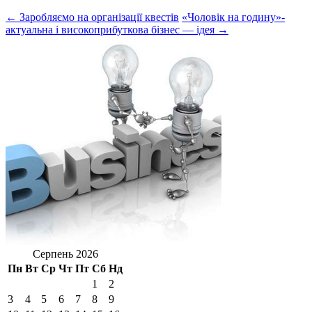
← Заробляємо на організації квестів
«Чоловік на годину»-
актуальна і високоприбуткова бізнес — ідея →
Серпень 2026
Пн
Вт
Ср
Чт
Пт
Сб
Нд
1
2
3
4
5
6
7
8
9