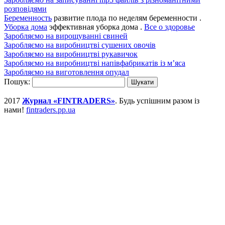
розповідями
Беременность
развитие плода по неделям беременности .
Уборка дома
эффективная уборка дома .
Все о здоровье
Заробляємо на вирощуванні свиней
Заробляємо на виробництві сушених овочів
Заробляємо на виробництві рукавичок
Заробляємо на виробництві напівфабрикатів із м’яса
Заробляємо на виготовлення опудал
Пошук:
2017
Журнал «FINTRADERS»
. Будь успішним разом із
нами!
fintraders.pp.ua