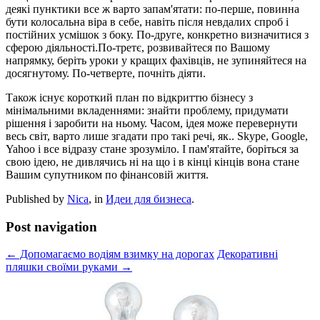
деякі пунктики все ж варто запам'ятати: по-перше, повинна
бути колосальна віра в себе, навіть після невдалих спроб і
постійних усмішок з боку. По-друге, конкретно визначитися з
сферою діяльності.По-третє, розвивайтеся по Вашому
напрямку, беріть уроки у кращих фахівців, не зупиняйтеся на
досягнутому. По-четверте, почніть діяти.
Також існує короткий план по відкриттю бізнесу з
мінімальними вкладеннями: знайти проблему, придумати
рішення і заробити на ньому. Часом, ідея може перевернути
весь світ, варто лише згадати про такі речі, як.. Skype, Google,
Yahoo і все відразу стане зрозуміло. І пам'ятайте, боріться за
свою ідею, не дивлячись ні на що і в кінці кінців вона стане
Вашим супутником по фінансовій життя.
Published by
Nica
, in
Идеи для бизнеса
.
Post navigation
← Допомагаємо водіям взимку на дорогах
Декоративні
пляшки своїми руками →