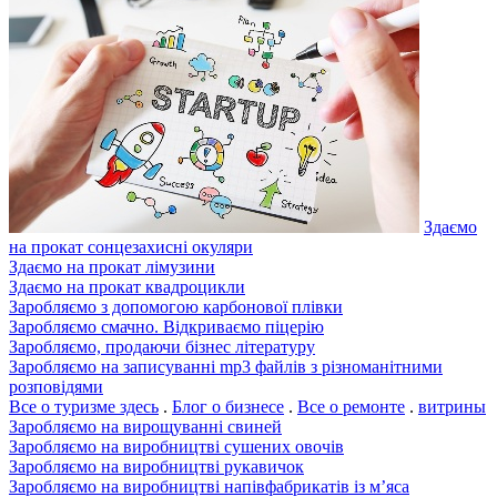
Здаємо
на прокат сонцезахисні окуляри
Здаємо на прокат лімузини
Здаємо на прокат квадроцикли
Заробляємо з допомогою карбонової плівки
Заробляємо смачно. Відкриваємо піцерію
Заробляємо, продаючи бізнес літературу
Заробляємо на записуванні mp3 файлів з різноманітними
розповідями
Все о туризме здесь
.
Блог о бизнесе
.
Все о ремонте
.
витрины
Заробляємо на вирощуванні свиней
Заробляємо на виробництві сушених овочів
Заробляємо на виробництві рукавичок
Заробляємо на виробництві напівфабрикатів із м’яса