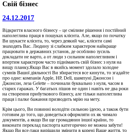
Свій бізнес
24.12.2017
Відкриття власного бізнесу – це сміливе рішення і постійний
наполеглива праця в пошуках клієнта. Але, якщо по початку
Ви шукаєте клієнта, то, через деякий час, клієнти самі
знаходять Вас. Людину зі слабким характером найкраще
працювати в державних установ, де особливо зусиль
докладати не варто, а от люди з сильним наполегливим і
впертим характером часто піднімають свій бізнес з нуля на
вищу планку.Якщо Вас в якийсь момент здолало холодне
сумнів Вашої діяльності Ви збираєтеся все кинути, то згадайте
про одне: компанія Apple, HP, Dell, шампуні Джонсон і
Джонсон, леза Gelette – починали буквально з нуля, часом в
старих гаражах. У багатьох пішов не один і навіть не два роки
на створення прибуткового бізнесу, але тільки наполеглива
праця і палке бажання призводить мрію на мету.
Крім цього, Ви повинні володіти сильною ідеєю, а також бути
готовим до того, що доведеться оформляти ох як чимало
документів, а якщо Ви ще громадянин іншої країни, то
виконати переклад паспорта категорично не можна забути!
Якщо Ви все-таки вирішили змінити в корені Ваше життя, то