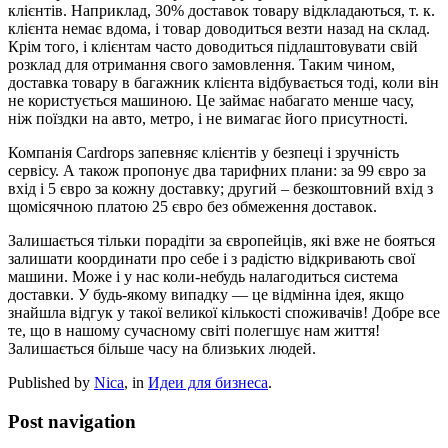
клієнтів. Наприклад, 30% доставок товару відкладаються, т. к.
клієнта немає вдома, і товар доводиться везти назад на склад.
Крім того, і клієнтам часто доводиться підлаштовувати свій
розклад для отримання свого замовлення. Таким чином,
доставка товару в багажник клієнта відбувається тоді, коли він
не користується машиною. Це займає набагато менше часу,
ніж поїздки на авто, метро, і не вимагає його присутності.
Компанія Cardrops запевняє клієнтів у безпеці і зручність
сервісу. А також пропонує два тарифних плани: за 99 євро за
вхід і 5 євро за кожну доставку; другий – безкоштовний вхід з
щомісячною платою 25 євро без обмеження доставок.
Залишається тільки порадіти за європейців, які вже не бояться
залишати координати про себе і з радістю відкривають свої
машини. Може і у нас коли-небудь налагодиться система
доставки. У будь-якому випадку — це відмінна ідея, якщо
знайшла відгук у такої великої кількості споживачів! Добре все
те, що в нашому сучасному світі полегшує нам життя!
Залишається більше часу на близьких людей.
Published by
Nica
, in
Идеи для бизнеса
.
Post navigation