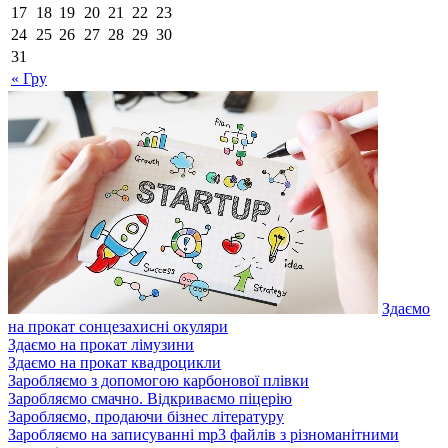
17
18
19
20
21
22
23
24
25
26
27
28
29
30
31
« Гру
Здаємо
на прокат сонцезахисні окуляри
Здаємо на прокат лімузини
Здаємо на прокат квадроцикли
Заробляємо з допомогою карбонової плівки
Заробляємо смачно. Відкриваємо піцерію
Заробляємо, продаючи бізнес літературу
Заробляємо на записуванні mp3 файлів з різноманітними