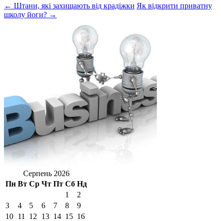
← Штани, які захищають від крадіжки
Як відкрити приватну
школу йоги? →
Серпень 2026
Пн
Вт
Ср
Чт
Пт
Сб
Нд
1
2
3
4
5
6
7
8
9
10
11
12
13
14
15
16