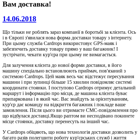
Вам доставка!
14.06.2018
Що тільки не роблять зараз компанії в боротьбі за клієнта. Ось
і в Європі з'явилася нова форма доставки товару з інтернету.
При цьому служба Cardrops використовує GPS-маяк і
забезпечить доставку товару прямо у ваш багажник! І
зустрічати, чекати кур'єра при цьому не вимагається.
Для залучення клієнта до нової форми доставки, в його
машину спеціально встановлюють приймач, пов'язаний з
системою Cardrops. Цей маяк весь час відстежує пересування
машини і при зупинці більше 15 хвилин повідомляє системі
координати стоянки. І поступово Cardrops отримує детальний
маршрут і інформацію про місця, де машина клієнта буває
припаркована і в який час. Вас знайдуть за орієнтуванням,
кур'єр дає команду на відкриття багажник і покладе ваше
замовлення. Після цього ви отримаєте СМС-повідомлення про
що відбулася доставці.Якщо раптом ви несподівано покинете
місце стоянки, доставку перенесуть на інший час.
У Cardrops обіцяють, що нова технологія доставки дозволить у
багато разів полегшити роботу кур'єрських служб і життя