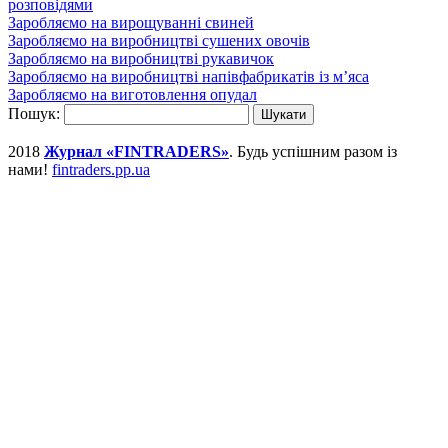
розповідями
Заробляємо на вирощуванні свиней
Заробляємо на виробництві сушених овочів
Заробляємо на виробництві рукавичок
Заробляємо на виробництві напівфабрикатів із м’яса
Заробляємо на виготовлення опудал
Пошук:
2018
Журнал «FINTRADERS»
. Будь успішним разом із
нами!
fintraders.pp.ua