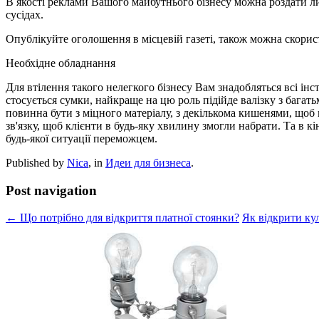
В якості реклами Вашого майбутнього бізнесу можна роздати ли
сусідах.
Опублікуйте оголошення в місцевій газеті, також можна скорист
Необхідне обладнання
Для втілення такого нелегкого бізнесу Вам знадобляться всі інст
стосується сумки, найкраще на цю роль підійде валізку з багат
повинна бути з міцного матеріалу, з декількома кишенями, щоб 
зв'язку, щоб клієнти в будь-яку хвилину змогли набрати. Та в 
будь-якої ситуації переможцем.
Published by
Nica
, in
Идеи для бизнеса
.
Post navigation
← Що потрібно для відкриття платної стоянки?
Як відкрити ку