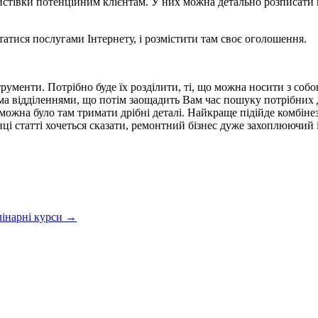
стівки потенційним клієнтам. У них можна детально розписати в
атися послугами Інтернету, і розмістити там своє оголошення.
рументи. Потрібно буде їх розділити, ті, що можна носити з собою
ьма відділеннями, що потім заощадить Вам час пошуку потрібних д
можна було там тримати дрібні деталі. Найкраще підійде комбінез
кінці статті хочеться сказати, ремонтний бізнес дуже захоплюючи
лінарні курси →