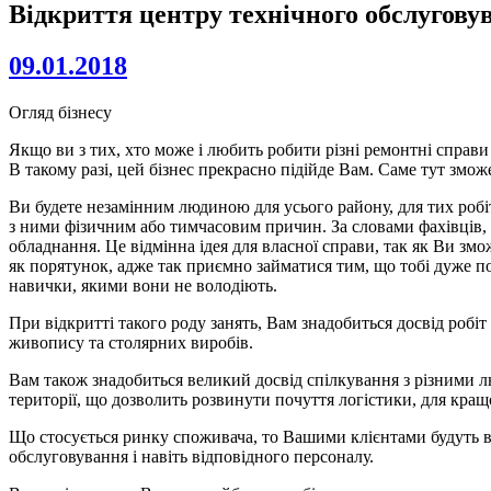
Відкриття центру технічного обслугову
09.01.2018
Огляд бізнесу
Якщо ви з тих, хто може і любить робити різні ремонтні справ
В такому разі, цей бізнес прекрасно підійде Вам. Саме тут змож
Ви будете незамінним людиною для усього району, для тих робіт
з ними фізичним або тимчасовим причин. За словами фахівців, ц
обладнання. Це відмінна ідея для власної справи, так як Ви зм
як порятунок, адже так приємно займатися тим, що тобі дуже по
навички, якими вони не володіють.
При відкритті такого роду занять, Вам знадобиться досвід робіт 
живопису та столярних виробів.
Вам також знадобиться великий досвід спілкування з різними лю
території, що дозволить розвинути почуття логістики, для кращ
Що стосується ринку споживача, то Вашими клієнтами будуть в 
обслуговування і навіть відповідного персоналу.