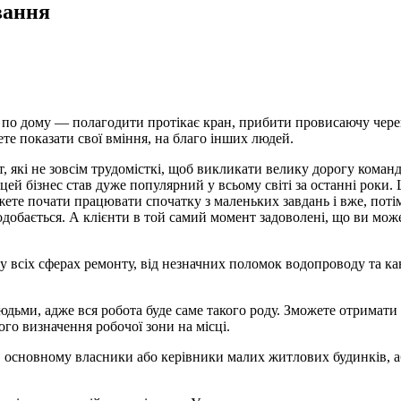
вання
и по дому — полагодити протікає кран, прибити провисаючу чере
ете показати свої вміння, на благо інших людей.
, які не зовсім трудомісткі, щоб викликати велику дорогу коман
ей бізнес став дуже популярний у всьому світі за останні роки.
ожете почати працювати спочатку з маленьких завдань і вже, поті
добається. А клієнти в той самий момент задоволені, що ви може
у всіх сферах ремонту, від незначних поломок водопроводу та кана
дьми, адже вся робота буде саме такого роду. Зможете отримати 
ого визначення робочої зони на місці.
основному власники або керівники малих житлових будинків, або