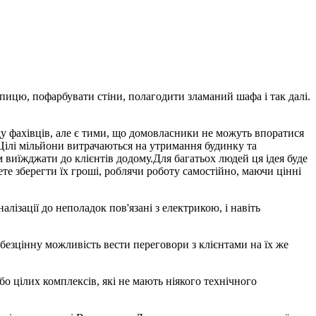
пицю, пофарбувати стіни, полагодити зламаний шафа і так далі.
ду фахівців, але є тими, що домовласники не можуть впоратися
 Цілі мільйони витрачаються на утримання будинку та
м виїжджати до клієнтів додому.Для багатьох людей ця ідея буде
те зберегти їх гроші, роблячи роботу самостійно, маючи цінні
лізації до неполадок пов'язані з електрикою, і навіть
безцінну можливість вести переговори з клієнтами на їх же
 цілих комплексів, які не мають ніякого технічного