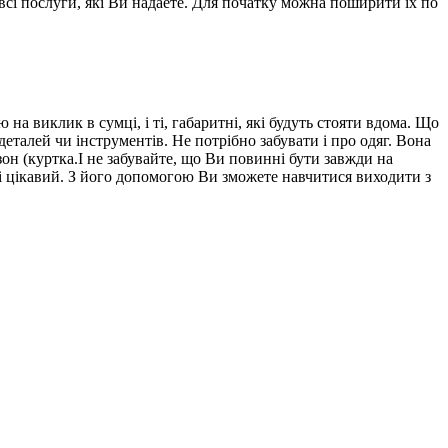
сі послуги, які Ви надаете. Для початку можна поширити їх по
 на виклик в сумці, і ті, габаритні, які будуть стояти вдома. Що
еталей чи інструментів. Не потрібно забувати і про одяг. Вона
он (куртка.І не забувайте, що Ви повинні бути завжди на
й і цікавий. З його допомогою Ви зможете навчитися виходити з