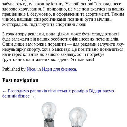
забувають одну важливу істину. У своїй основі їх заклад несе
здорове харчування. І, природно, це має позначатися на ваших
працівників і, безумовно, в оформленні та асортименті. Таким
чином, вашими співробітниками повинні бути ввічливі,
життєрадісні, підтягнуті та спортивні люди.
З точки зору реклами, вона цілком може бути стандартною і,
буде залежати від ваших особистих фінансових потенціалів.
Один лише вам можна порадити — для реклами залучити яку-
небудь зірку спорту, хоча б місцеву. Це позитивно позначиться
на інтерес клієнтів до вашого закладу, хоч і потребує
ґрунтовних капітальних вкладень. Успіхів вам!
Published by
Nica
, in
Идеи для бизнеса
.
Post navigation
← Розводимо равликів гігантських розмірів
Відкриваємо
банний бізнес →