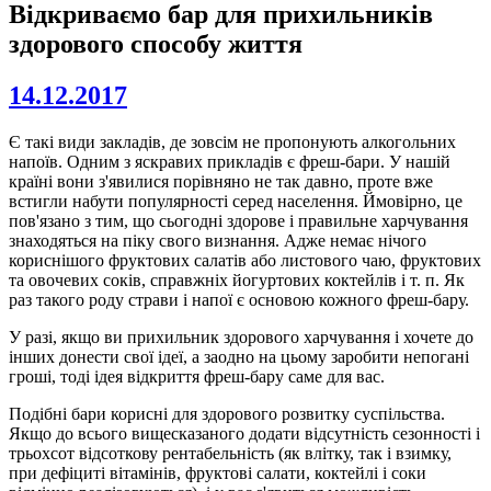
Відкриваємо бар для прихильників
здорового способу життя
14.12.2017
Є такі види закладів, де зовсім не пропонують алкогольних
напоїв. Одним з яскравих прикладів є фреш-бари. У нашій
країні вони з'явилися порівняно не так давно, проте вже
встигли набути популярності серед населення. Ймовірно, це
пов'язано з тим, що сьогодні здорове і правильне харчування
знаходяться на піку свого визнання. Адже немає нічого
кориснішого фруктових салатів або листового чаю, фруктових
та овочевих соків, справжніх йогуртових коктейлів і т. п. Як
раз такого роду страви і напої є основою кожного фреш-бару.
У разі, якщо ви прихильник здорового харчування і хочете до
інших донести свої ідеї, а заодно на цьому заробити непогані
гроші, тоді ідея відкриття фреш-бару саме для вас.
Подібні бари корисні для здорового розвитку суспільства.
Якщо до всього вищесказаного додати відсутність сезонності і
трьохсот відсоткову рентабельність (як влітку, так і взимку,
при дефіциті вітамінів, фруктові салати, коктейлі і соки