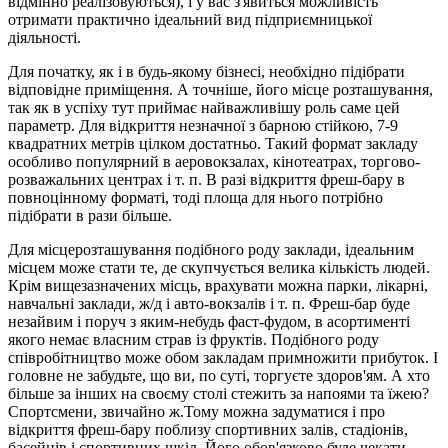
відмінно реалізовуються), і у вас з'явиться можливість
отримати практично ідеальний вид підприємницької
діяльності.
Для початку, як і в будь-якому бізнесі, необхідно підібрати
відповідне приміщення. А точніше, його місце розташування,
так як в успіху тут приймає найважливішу роль саме цей
параметр. Для відкриття незначної з барною стійкою, 7-9
квадратних метрів цілком достатньо. Такий формат закладу
особливо популярний в аеровокзалах, кінотеатрах, торгово-
розважальних центрах і т. п. В разі відкриття фреш-бару в
повноцінному форматі, тоді площа для нього потрібно
підібрати в рази більше.
Для місцерозташування подібного роду заклади, ідеальним
місцем може стати те, де скупчується велика кількість людей.
Крім вищезазначених місць, врахувати можна парки, лікарні,
навчальні заклади, ж/д і авто-вокзалів і т. п. Фреш-бар буде
незайвим і поруч з яким-небудь фаст-фудом, в асортименті
якого немає власним страв із фруктів. Подібного роду
співробітництво може обом закладам примножити прибуток. І
головне не забудьте, що ви, по суті, торгуєте здоров'ям. А хто
більше за інших на своєму столі стежить за напоями та їжею?
Спортсмени, звичайно ж.Тому можна задуматися і про
відкриття фреш-бару поблизу спортивних залів, стадіонів,
басейнів і спортивних шкіл. Його обов'язково буде чекати