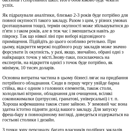
успіх.
Як підрахували аналітики, близько 2-3 років буде потрібно для
повної окупності такого закладу. Разом з цим, у різних умовах
(розташування тощо), термін окупності може збільшуватися до
п'яти з гаком років, але в теж час і зменшиться навіть до
півроку. Так що ніякої ліні при виборі відповідного
приміщення. Підійдіть до цього особливо ретельно. При
цьому, відкриття мережі подібного роду закладів може значно
форсувати їх окупність, у разі, якщо, звичайно, обрані одні з
найкращих точок у місті.Знову-таки, посилаючись на
експертів, на відкриття однієї з точок буде потрібно, як
мінімум, 10 тисяч доларів.
Основна витратна частина в цьому бізнесі лягає на придбання
потрібного обладнання. Сюди в першу чергу увійде барна
стійка, яка є одним з головних елементів, також столи,
холодильні вітрини, обладнання для очищення, всілякі
соковижималки (цитрусові, гранатові, універсальні) і т. п.
Хороша кофемашина також стане зайвою. У зимовий час вона
здатна істотно підняти дохід вашого закладу. Для запуску
фреш-бару в повноцінному вигляді, доведеться издержаться на
гостьові столики і дизайн.
З точки зору персоналу, багато власників подібних закладів