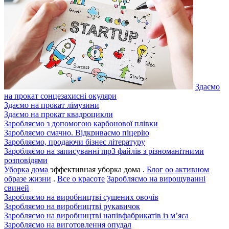
Здаємо
на прокат сонцезахисні окуляри
Здаємо на прокат лімузини
Здаємо на прокат квадроцикли
Заробляємо з допомогою карбонової плівки
Заробляємо смачно. Відкриваємо піцерію
Заробляємо, продаючи бізнес літературу
Заробляємо на записуванні mp3 файлів з різноманітними
розповідями
Уборка дома
эффективная уборка дома .
Блог оо активном
образе жизни
.
Все о красоте
Заробляємо на вирощуванні
свиней
Заробляємо на виробництві сушених овочів
Заробляємо на виробництві рукавичок
Заробляємо на виробництві напівфабрикатів із м’яса
Заробляємо на виготовлення опудал