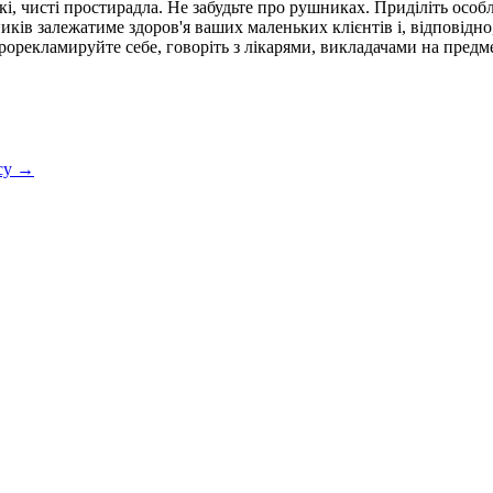
і, чисті простирадла. Не забудьте про рушниках. Приділіть особ
ків залежатиме здоров'я ваших маленьких клієнтів і, відповідно
рорекламируйте себе, говоріть з лікарями, викладачами на предме
есу →