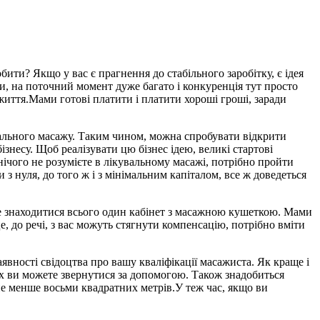
ти? Якщо у вас є прагнення до стабільного заробітку, є ідея
и, на поточний момент дуже багато і конкуренція тут просто
життя.Мами готові платити і платити хороші гроші, заради
увального масажу. Таким чином, можна спробувати відкрити
несу. Щоб реалізувати цю бізнес ідею, великі стартові
нічого не розумієте в лікувальному масажі, потрібно пройти
з нуля, до того ж і з мінімальним капіталом, все ж доведеться
уде знаходитися всього один кабінет з масажною кушеткою. Мами
е, до речі, з вас можуть стягнути компенсацію, потрібно вміти
аявності свідоцтва про вашу кваліфікації масажиста. Як краще і
их ви можете звернутися за допомогою. Також знадобиться
не менше восьми квадратних метрів.У теж час, якщо ви