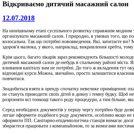
Відкриваємо дитячий масажний салон
12.07.2018
На нинішньому етапі суспільного розвитку справжнім модним тр
організувати масажний салон. І природно, в умовах того, що по
колосальна. Так що потрібні нововведення. Які, запитаєте ви?
здоров'я малюка, у якого, наприклад, викривлення хребта, том
Крім цього, багато лікарів зараз рекомендують більшості моло
дитячий масажний салон де-небудь в спальному районі міста. Я
вливання капіталу вам не потрібні. До того ж вкладення тут ок
відповідні курси.Можна, звичайно, просто залишитися власником
повчитися.
Знадобиться взяти в оренду спочатку невелике приміщення: оха
не стануть приводити своїх дітей в дивну і темну будку. Щоб не
розрізняти всі тонкощі такого роду процедури, а тим більше, 
Серед необхідних документів у першу чергу потрібно буде дозвіл
легше оформити подібного роду документи, особливо якщо не в
оформити ПП. Санітарно-епідеміологічна станція вимагає доси
збираєтеся працювати з компаньйоном, то за вимогами вистачає