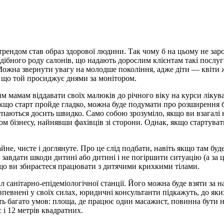
ендом став образ здорової людини. Так чому б на цьому не зароби
дібного роду салонів, що надають дорослим клієнтам такі послуг
 Можна звернути увагу на молодше покоління, адже діти — квіти 
у що той просиджує днями за монітором.
дим мамам віддавати своїх малюків до річного віку на курси лік
кщо старт пройде гладко, можна буде подумати про розширення біз
упаються досить швидко. Само собою зрозуміло, якщо ви взагалі 
 бізнесу, найнявши фахівців зі сторони. Однак, якщо стартувати 
йне, чисте і доглянуте. Про це слід подбати, навіть якщо там б
 завдати шкоди дитині або дитині і не погіршити ситуацію (а за ц
якщо ви збираєтеся працювати з дитячими крихкими тілами.
 санітарно-епідеміологічної станції. Його можна буде взяти за н
певнені у своїх силах, юридичні консультанти підкажуть, до як
ть багато умов: площа, де працює один масажист, повинна бути 
 і 12 метрів квадратних.