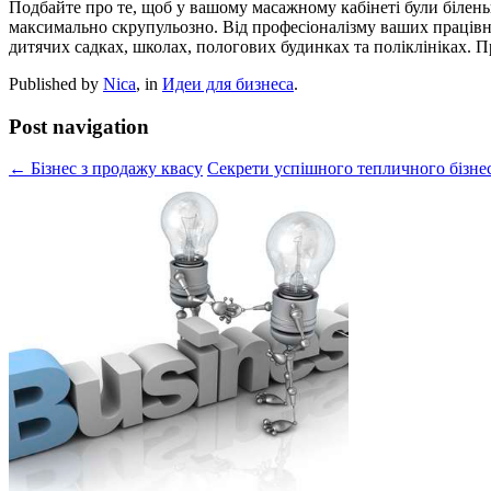
Подбайте про те, щоб у вашому масажному кабінеті були біленьк
максимально скрупульозно. Від професіоналізму ваших працівни
дитячих садках, школах, пологових будинках та поліклініках. П
Published by
Nica
, in
Идеи для бизнеса
.
Post navigation
← Бізнес з продажу квасу
Секрети успішного тепличного бізн