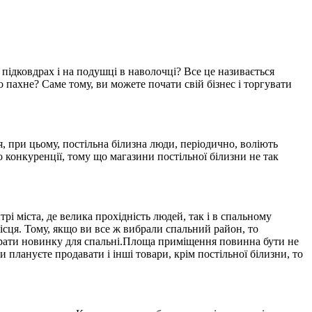
 підковдрах і на подушці в наволочці? Все це називається
о пахне? Саме тому, ви можете почати свій бізнес і торгувати
я, при цьому, постільна білизна люди, періодично, воліють
то конкуренції, тому що магазини постільної білизни не так
і міста, де велика прохідність людей, так і в спальному
місця. Тому, якщо ви все ж вибрали спальний район, то
ибрати новинку для спальні.Площа приміщення повинна бути не
 плануєте продавати і інші товари, крім постільної білизни, то