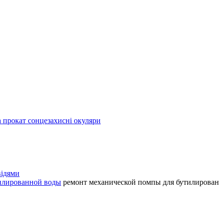
а прокат сонцезахисні окуляри
відями
тилированной воды
ремонт механической помпы для бутилирова