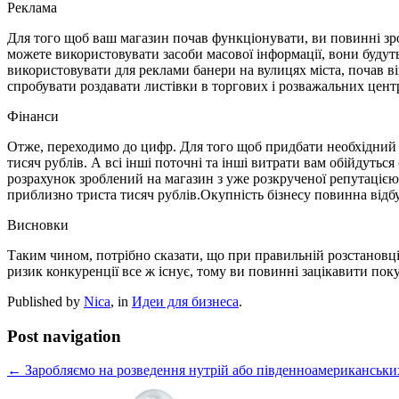
Реклама
Для того щоб ваш магазин почав функціонувати, ви повинні зро
можете використовувати засоби масової інформації, вони будуть
використовувати для реклами банери на вулицях міста, почав ві
спробувати роздавати листівки в торгових і розважальних цент
Фінанси
Отже, переходимо до цифр. Для того щоб придбати необхідний т
тисяч рублів. А всі інші поточні та інші витрати вам обійдутьс
розрахунок зроблений на магазин з уже розкрученої репутацією.
приблизно триста тисяч рублів.Окупність бізнесу повинна відбу
Висновки
Таким чином, потрібно сказати, що при правильній розстановці
ризик конкуренції все ж існує, тому ви повинні зацікавити по
Published by
Nica
, in
Идеи для бизнеса
.
Post navigation
← Заробляємо на розведення нутрій або південноамериканськи