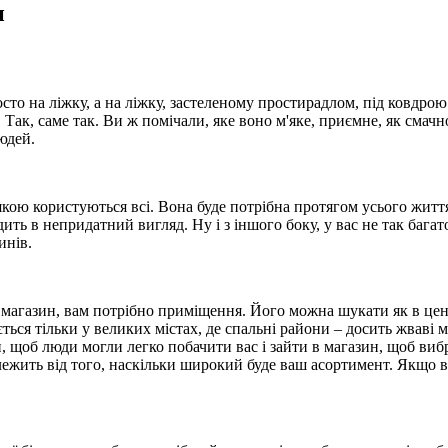
и
сто на ліжку, а на ліжку, застеленому простирадлом, під ковдрою
Так, саме так. Ви ж помічали, яке воно м'яке, приємне, як смачн
юдей.
 якою користуються всі. Вона буде потрібна протягом усього житт
дить в непридатний вигляд. Ну і з іншого боку, у вас не так бага
инів.
о магазин, вам потрібно приміщення. Його можна шукати як в центр
ться тільки у великих містах, де спальні райони – досить жваві 
ки, щоб люди могли легко побачити вас і зайти в магазин, щоб в
алежить від того, наскільки широкий буде ваш асортимент. Якщо ви