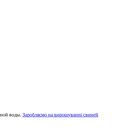
нной воды.
Заробляємо на вирощуванні свиней