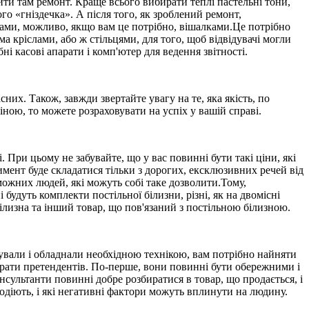
ити там ремонт. Краще всього вибирати теплі пастельні тони,
ого «гніздечка». А після того, як зроблений ремонт,
ами, можливо, якщо вам це потрібно, вішалками.Це потрібно
 кріслами, або ж стільцями, для того, щоб відвідувачі могли
бні касові апарати і комп'ютер для ведення звітності.
них. Також, завжди звертайте увагу на те, яка якість, по
ною, то можете розраховувати на успіх у вашій справі.
 При цьому не забувайте, що у вас повинні бути такі ціни, які
мент буде складатися тільки з дорогих, ексклюзивних речей від
можних людей, які можуть собі таке дозволити.Тому,
удуть комплекти постільної білизни, різні, як на двомісні
білизна та інший товар, що пов'язаний з постільною білизною.
штували і обладнали необхідною технікою, вам потрібно найняти
ирати претендентів. По-перше, вони повинні бути обережними і
онсультанти повинні добре розбиратися в товар, що продається, і
одіють, і які негативні фактори можуть вплинути на людину.