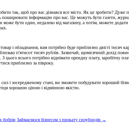
бити так, щоб про вас дізнався все місто. Як це зробити? Дуже 
 поширювати інформацію про вас. Це можуть бути газети, журнали
н може бути один, недалеко від магазину, а потім, можете додати
рах.
овар і обладнання, вам потрібно буде приблизно двісті тисяч ка
я близько п'ятисот тисяч рублів. Зазвичай, щомісячний дохід пови
 З цього всього потрібно віднімати орендну плату, заробітну пл
тися приблизно за півроку.
 сил і зосередженому стані, ви зможете побудувати хороший бізн
купця хорошою ціною і відмінною якістю.
х бобрів
Займаємося бізнесом з прокату сноубордів →