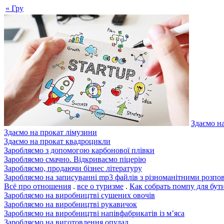
« Гру
Здаємо н
Здаємо на прокат лімузини
Здаємо на прокат квадроцикли
Заробляємо з допомогою карбонової плівки
Заробляємо смачно. Відкриваємо піцерію
Заробляємо, продаючи бізнес літературу
Заробляємо на записуванні mp3 файлів з різноманітними розпо
Всё про отношения
.
все о туризме
.
Как собрать помпу для бу
Заробляємо на виробництві сушених овочів
Заробляємо на виробництві рукавичок
Заробляємо на виробництві напівфабрикатів із м’яса
Заробляємо на виготовлення опудал