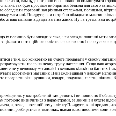
ної білизни, вам буде потрібно його повністю облаштувати і зроб
ї спальні, так буде простіше вибиратися білизна для свого затишн
о обладнати торговий зал різними стелажами, полицями, вітрин
ому магазині. По-друге, вам потрібно обладнати магазин кількома
бо ж ваш магазин відвідає вагітна жінка. Ну і в третіх, вам потрі
о їх повинно бути завжди кілька, і ви завжди повинні мати запас
ацікавити потенційного клієнта своєю якістю і не «кусючою» ці
тися з тим, що конкретно ви будете продавати у своєму магазині.
 розраховувати товар на певну групу населення. Якщо ваш асорти
ивете не у великому мегаполісі з великою кількістю багатих і за
мувати асортимент магазину. Найважливішими у вашому магазині б
ожете продавати різні рушники, ковдри, подушки, халати, піжами, 
, приміщення, у вас зроблений там ремонт, і ви повністю її обла
ам потрібно визначитися з параметрами, за якими ви будете відб
вача, а, отже, і потенційному клієнту.По-друге, ваші продавці-к
и повинні розбиратися в тканинах, якими властивостями вони вол