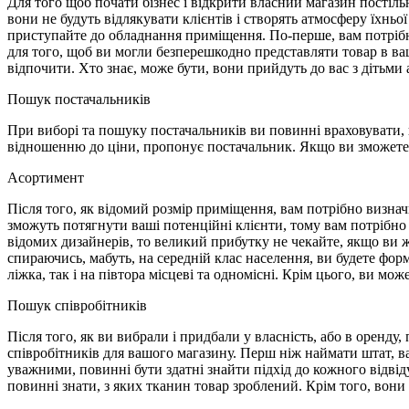
Для того щоб почати бізнес і відкрити власний магазин постіль
вони не будуть відлякувати клієнтів і створять атмосферу їхньо
приступайте до обладнання приміщення. По-перше, вам потрібн
для того, щоб ви могли безперешкодно представляти товар в ваш
відпочити. Хто знає, може бути, вони прийдуть до вас з дітьми а
Пошук постачальників
При виборі та пошуку постачальників ви повинні враховувати, щ
відношенню до ціни, пропонує постачальник. Якщо ви зможете з
Асортимент
Після того, як відомий розмір приміщення, вам потрібно визначи
зможуть потягнути ваші потенційні клієнти, тому вам потрібно
відомих дизайнерів, то великий прибутку не чекайте, якщо ви ж
спираючись, мабуть, на середній клас населення, ви будете фор
ліжка, так і на півтора місцеві та одномісні. Крім цього, ви м
Пошук співробітників
Після того, як ви вибрали і придбали у власність, або в оренду
співробітників для вашого магазину. Перш ніж наймати штат, в
уважними, повинні бути здатні знайти підхід до кожного відвіду
повинні знати, з яких тканин товар зроблений. Крім того, вон