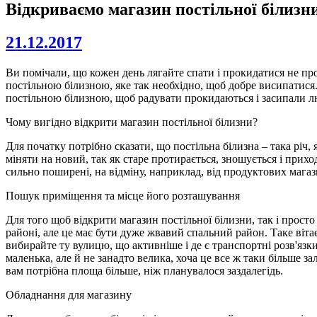
Відкриваємо магазин постільної білизн
21.12.2017
Ви помічали, що кожен день лягайте спати і прокидатися не про
постільною білизною, яке так необхідно, щоб добре висипатися. 
постільною білизною, щоб радувати прокидаються і засипали л
Чому вигідно відкрити магазин постільної білизни?
Для початку потрібно сказати, що постільна білизна – така річ,
міняти на новий, так як старе протирається, зношується і прихо
сильно поширені, на відміну, наприклад, від продуктових магаз
Пошук приміщення та місце його розташування
Для того щоб відкрити магазин постільної білизни, так і прост
районі, але це має бути дуже жвавий спальний район. Таке вітає
вибирайте ту вулицю, що активніше і де є транспортні розв'яз
маленька, але й не занадто велика, хоча це все ж таки більше з
вам потрібна площа більше, ніж планувалося заздалегідь.
Обладнання для магазину