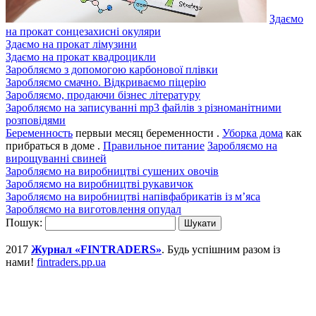
Здаємо
на прокат сонцезахисні окуляри
Здаємо на прокат лімузини
Здаємо на прокат квадроцикли
Заробляємо з допомогою карбонової плівки
Заробляємо смачно. Відкриваємо піцерію
Заробляємо, продаючи бізнес літературу
Заробляємо на записуванні mp3 файлів з різноманітними
розповідями
Беременность
первыи месяц беременности .
Уборка дома
как
прибраться в доме .
Правильное питание
Заробляємо на
вирощуванні свиней
Заробляємо на виробництві сушених овочів
Заробляємо на виробництві рукавичок
Заробляємо на виробництві напівфабрикатів із м’яса
Заробляємо на виготовлення опудал
Пошук:
2017
Журнал «FINTRADERS»
. Будь успішним разом із
нами!
fintraders.pp.ua