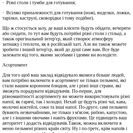
· Різні столи і тумби для готування;
· Всілякі приналежності для готування (ножі, виделки, ложки,
тарілки, каструлі, сковорідки і тому подібне).
Що ж стосується залу, де ваші клієнти будуть обідати, вечеряти
або снідати, то тут вам будуть потрібні різні столи і стільці, а
також оригінальний інтер'єр, який створює атмосферу
затишку і теплоти, як в російській хаті. Але ви також можете
зробити і інший інтер'єр, який до душі саме вам. Все буде
залежати від того, якими засобами і ідеями ви володієте.
Асортимент
Для того щоб ваш заклад відвідувало якомога більше людей,
вам потрібно включити в асортимент не тільки пельмені, які
стали вашим коронним блюдом, але і різні інші страви, які
зможуть порадувати відвідувачів. По-перше, для
різноманітності асортименту ви можете використовувати різні
напої, як гарячі, так і холодні. Нехай це будуть різні чаї, кава,
молочні коктейлі, соки та інші напої. По-друге, самі пельмені
бувають незвичайними, не тільки з м'ясом, рибою, капустою,
але і з іншими овочами і навіть фруктами. Це підвищить ваш
авторитет і додасть відвідувачів.Також, можна включити в
меню пельмені різних країн світу. Ну і по-третє, крім напоїв і