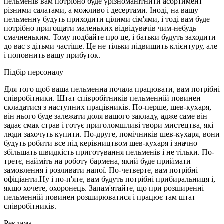
пельменів вам потрібно буде урізноманітнити асортимент
різними салатами, а можливо і десертами. Іноді, на вашу
пельменну будуть приходити цілими сім'ями, і тоді вам буде
потрібно пригощати маленьких відвідувачів чим-небудь
смачненьким. Тому подбайте про це, і батьки будуть заходити
до вас з дітьми частіше. Це не тільки підвищить клієнтуру, але
і поповнить вашу прибуток.
Підбір персоналу
Для того щоб ваша пельменна почала працювати, вам потрібні
співробітники. Штат співробітників пельменній повинен
складатися з наступних працівників. По-перше, шев-кухаря,
він нього буде залежати доля вашого закладу, адже саме він
задає смак страв і готує приголомшливі твори мистецтва, які
люди захочуть купити. По-друге, помічників шев-кухаря, вони
будуть робити все під керівництвом шев-кухаря і значно
збільшать швидкість приготування пельменів і не тільки. По-
третє, найміть на роботу бармена, який буде приймати
замовлення і розливати напої. По-четверте, вам потрібні
офіціанти.Ну і по-п'яте, вам будуть потрібні прибиральниця і,
якщо хочете, охоронець. Запам'ятайте, що при розширенні
пельменній повинен розширюватися і працює там штат
співробітників.
Реклама