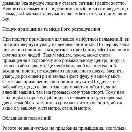
домашня їжа змушує людину ставати ситими і радіти життю.
Відкриття пельменній – відмінний спосіб показати людям, що
громадські заклади харчування ще вміють готувати домашню
їжу.
Пошук приміщення та місце його розташування
При пошуку приміщення для вашої майбутньої пельменній, ви
повинні звернути увагу на декілька чинників. По-перше, ваша
пельменна повинна знаходитися в прохідному місці з великим
скупченням людей. Таким місцем, також, може стати
приміщення в торговому або розважальному центрі, поруч з
площею або парками. Це необхідно, щоб вас помічали й
заходили поїсти, не сходячи з направленого шляху. Зверніть
увагу, де розміщені різні заклади фаст-фуду у вашому місті.
Саме таке приміщення і ви повинні шукати.По-друге, не
забувайте, що до вашого закладу можуть приїхати, як на
власній машині, так і на громадському транспорті. Тому вам
слід подбати про те, щоб поруч з пельменній була парковка
для автомобілів та зупинка громадського транспорту, або ж,
якщо є у вашому місті метро, станція метро.
Обладнання пельменній
Робота не закінчується на придбання приміщення, все тільки