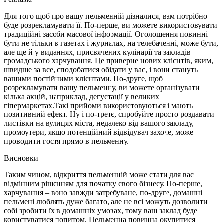
Для того щоб про вашу пельменній дізналися, вам потрібно
буде розрекламувати її. По-перше, ви можете використовувати
традиційні засоби масової інформації. Оголошення повинні
бути не тільки в газетах і журналах, на телебаченні, може бути,
але ще й у виданнях, присвячених кулінарії та закладів
громадського харчування. Це приверне нових клієнтів, яким,
швидше за все, сподобатися обідати у вас, і вони стануть
вашими постійними клієнтами. По-друге, щоб
розрекламувати вашу пельменну, ви можете організувати
кілька акцій, наприклад, дегустації у великих
гіпермаркетах.Такі прийоми використовуються і мають
позитивний ефект. Ну і по-третє, спробуйте просто роздавати
листівки на вулицях міста, недалеко від вашого закладу,
промоутери, якщо потенційний відвідувач захоче, може
проводити гостя прямо в пельменну.
Висновки
Таким чином, відкриття пельменній може стати для вас
відмінним рішенням для початку свого бізнесу. По-перше,
харчування – воно завжди затребуване, по-друге, домашні
пельмені люблять дуже багато, але не всі можуть дозволити
собі зробити їх в домашніх умовах, тому ваш заклад буде
користуватися попитом. Пельменна повинна окупитися