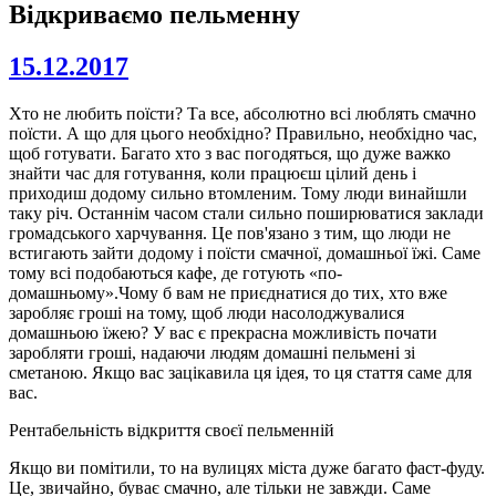
Відкриваємо пельменну
15.12.2017
Хто не любить поїсти? Та все, абсолютно всі люблять смачно
поїсти. А що для цього необхідно? Правильно, необхідно час,
щоб готувати. Багато хто з вас погодяться, що дуже важко
знайти час для готування, коли працюєш цілий день і
приходиш додому сильно втомленим. Тому люди винайшли
таку річ. Останнім часом стали сильно поширюватися заклади
громадського харчування. Це пов'язано з тим, що люди не
встигають зайти додому і поїсти смачної, домашньої їжі. Саме
тому всі подобаються кафе, де готують «по-
домашньому».Чому б вам не приєднатися до тих, хто вже
заробляє гроші на тому, щоб люди насолоджувалися
домашньою їжею? У вас є прекрасна можливість почати
заробляти гроші, надаючи людям домашні пельмені зі
сметаною. Якщо вас зацікавила ця ідея, то ця стаття саме для
вас.
Рентабельність відкриття своєї пельменній
Якщо ви помітили, то на вулицях міста дуже багато фаст-фуду.
Це, звичайно, буває смачно, але тільки не завжди. Саме