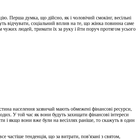
ю. Перша думка, що дійсно, як і чоловічий смокінг, весільні
уть відчувати, соціальний вплив на те, що жінка повинна саме
м чужих людей, тримати їх за руку і йти поруч протягом усього
частина населення зазвичай мають обмежені фінансові ресурси,
одих. У той час як вони будуть захищати фінансові інтереси
и і якщо вони вже були на весіллях раніше, то скажуть в один
се частіше тенденція, що за витрати, пов'язані з святом,