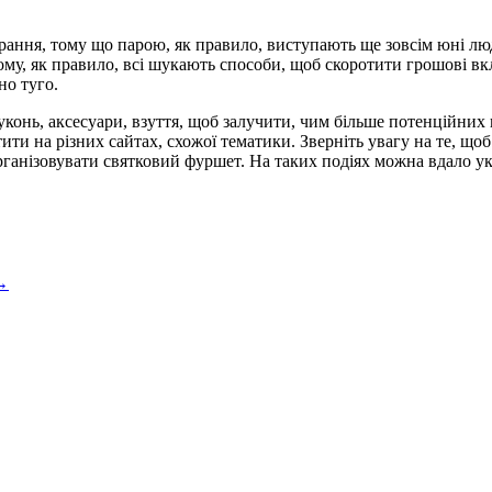
вбрання, тому що парою, як правило, виступають ще зовсім юні лю
ому, як правило, всі шукають способи, щоб скоротити грошові вкла
но туго.
уконь, аксесуари, взуття, щоб залучити, чим більше потенційних 
тити на різних сайтах, схожої тематики. Зверніть увагу на те, що
 організовувати святковий фуршет. На таких подіях можна вдало у
 →