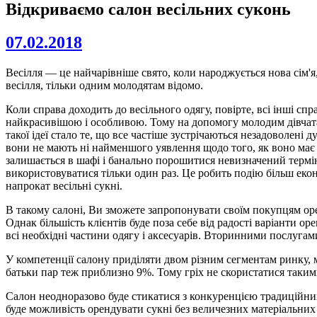
Відкриваємо салон весільних суконь
07.02.2018
Весілля — це найчарівніше свято, коли народжується нова сім'я
весілля, тільки одним молодятам відомо.
Коли справа доходить до весільного одягу, повірте, всі інші спр
найкрасивішою і особливою. Тому на допомогу молодим дівчата
такої ідеї стало те, що все частіше зустрічаються незадоволені
вони не мають ні найменшого уявлення щодо того, як воно має в
залишається в шафі і банально порошитися невизначений термін
використовуватися тільки один раз. Це робить подію більш еко
напрокат весільні сукні.
В такому салоні, Ви зможете запропонувати своїм покупцям орен
Однак більшість клієнтів буде поза себе від радості варіанти о
всі необхідні частини одягу і аксесуарів. Вторинними послугами
У компетенції салону приділяти двом різним сегментам ринку, м
батьки пар теж приблизно 9%. Тому гріх не скористатися таки
Салон неодноразово буде стикатися з конкуренцією традиційних 
буде можливість орендувати сукні без величезних матеріальних 