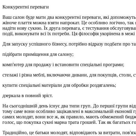
Конкурентні переваги
Ваш салон буде мати два конкурентні переваги, які допоможуть 
жіноче плаття можна взяти напрокат. Це особливо логічно, так 
надіти нову сукню. Їх друга перевага, є тестування обслуговув
події, виконувати всі їх потреби. Ця філософія укорінена в межі в
Для запуску успішного бізнесу, потрібно відразу подбати про т
підібрати приміщення для салону;
комп'ютер для продажу і встановити спеціальні програми;
стелажі і різна меблі, включаючи дивани, для покупців, столи, с
купити спеціальні матеріали для обробки роздягалень;
дзеркала в повний зріст.
На сьогоднішній день існує два типи груп. До першої групи від
тому саме вони особливо зацікавлені в максимальній економії г
самих молодят, вони все ж, як правило, мають обмежений бюдже
голос, що покупка сукні марна трата грошей. Так як багатьох г
Традиційно, це батьки молодят, відповідають за витрати, пов'яза