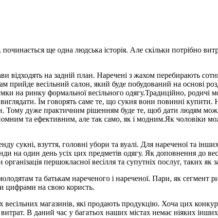
, починається ще одна людська історія. Але скільки потрібно вит
ави відходять на задній план. Наречені з жахом перебирають сотню
м прийде весільний салон, який буде побудований на основі роз
 думки на ринку формальної весільного одягу.Традиційно, родичі м
иглядати. Їм говорять саме те, що сукня вони повинні купити. Н
. Тому дуже практичним рішенням буде те, щоб дати людям можлив
номним та ефективним, але так само, як і модним.Як чоловіки мож
ду сукні, взуття, головні убори та вуалі. Для нареченої та інши
ренди на один день усіх цих предметів одягу. Як доповнення до в
 організація першокласної весілля та супутніх послуг, таких як 
олодятам та батькам нареченого і нареченої. Пари, як сегмент р
ми цифрами на свою користь.
весільних магазинів, які продають продукцію. Хоча цих конкурен
витрат. В даний час у багатьох наших містах немає ніяких інших