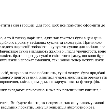
ратити і сил і грошей, для того, щоб все грамотно оформити до
, а то й тисячу варіантів, адже так хочеться бути в цей день
дрібного прокату весільних суконь та аксесуарів. Причиною
олодого нареченій зобов'язані купувати сукню для весілля, але
айчастіше сукні виглядають жахливо і після урочистості, воно
ість брати в оренду сукні в світлі того факту, що воно буде
уть взяти напрокат смокінги, так і жінки тепер можуть взяти
х осіб, якщо вони того побажають, сукні можуть бути придбані.
есільного приготування, з'явиться чудова можливість орендувати
запрошення, квіти, громадського харчування, та фотографів.
инку складають приблизно 10% в рік потенційних клієнтів, і
тів, Ви будете бачити, як непрямих, так як, у вашому салоні
 весільних прокатів. Тому ця концепція абсолютно нова.