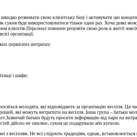
швидко розвивати свою клієнтську базу і активувати цю концепці
як сукня буде використовуватися тільки один раз. Хоча деякі мож
ання клієнтів.Персонал повинен розуміти свою роль в житті зовсі
сієї організації.
аких первісних витратах:
тільці і шафи;
носяться молодята, які відповідають за організацію весілля. Ця 
рошей, які можуть витратити на весілля. Інша група – батьки мол
т.Зазвичай батьки будуть просити інформацію від пари на витрат
остей дійсно не хвилює, сукня це подарували або купили.
ні з весіллям. Не всі слідують традиціям, однак, встановлюється в