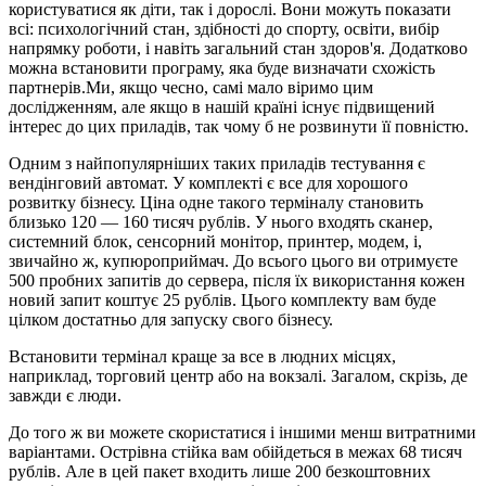
користуватися як діти, так і дорослі. Вони можуть показати
всі: психологічний стан, здібності до спорту, освіти, вибір
напрямку роботи, і навіть загальний стан здоров'я. Додатково
можна встановити програму, яка буде визначати схожість
партнерів.Ми, якщо чесно, самі мало віримо цим
дослідженням, але якщо в нашій країні існує підвищений
інтерес до цих приладів, так чому б не розвинути її повністю.
Одним з найпопулярніших таких приладів тестування є
вендінговий автомат. У комплекті є все для хорошого
розвитку бізнесу. Ціна одне такого терміналу становить
близько 120 — 160 тисяч рублів. У нього входять сканер,
системний блок, сенсорний монітор, принтер, модем, і,
звичайно ж, купюроприймач. До всього цього ви отримуєте
500 пробних запитів до сервера, після їх використання кожен
новий запит коштує 25 рублів. Цього комплекту вам буде
цілком достатньо для запуску свого бізнесу.
Встановити термінал краще за все в людних місцях,
наприклад, торговий центр або на вокзалі. Загалом, скрізь, де
завжди є люди.
До того ж ви можете скористатися і іншими менш витратними
варіантами. Острівна стійка вам обійдеться в межах 68 тисяч
рублів. Але в цей пакет входить лише 200 безкоштовних