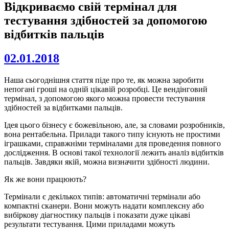
Відкриваємо свій термінал для
тестування здібностей за допомогою
відбитків пальців
02.01.2018
Наша сьогоднішня стаття піде про те, як можна заробити
непогані гроші на одній цікавій розробці. Це вендінговий
термінал, з допомогою якого можна провести тестування
здібностей за відбитками пальців.
Ідея цього бізнесу є божевільною, але, за словами розробників,
вона рентабельна. Прилади такого типу існують не простими
іграшками, справжніми терміналами для проведення повного
дослідження. В основі такої технології лежить аналіз відбитків
пальців. Завдяки якій, можна визначити здібності людини.
Як же вони працюють?
Термінали є декількох типів: автоматичні термінали або
компактні сканери. Вони можуть надати комплексну або
вибіркову діагностику пальців і показати дуже цікаві
результати тестування. Цими приладами можуть