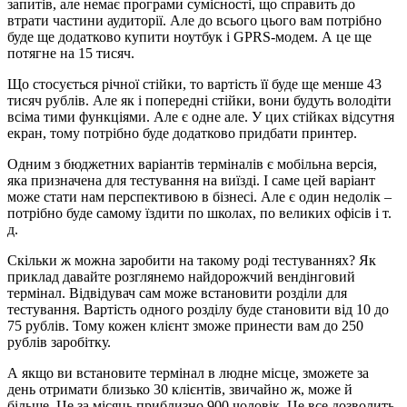
запитів, але немає програми сумісності, що справить до
втрати частини аудиторії. Але до всього цього вам потрібно
буде ще додатково купити ноутбук і GPRS-модем. А це ще
потягне на 15 тисяч.
Що стосується річної стійки, то вартість її буде ще менше 43
тисяч рублів. Але як і попередні стійки, вони будуть володіти
всіма тими функціями. Але є одне але. У цих стійках відсутня
екран, тому потрібно буде додатково придбати принтер.
Одним з бюджетних варіантів терміналів є мобільна версія,
яка призначена для тестування на виїзді. І саме цей варіант
може стати нам перспективою в бізнесі. Але є один недолік –
потрібно буде самому їздити по школах, по великих офісів і т.
д.
Скільки ж можна заробити на такому роді тестуваннях? Як
приклад давайте розглянемо найдорожчий вендінговий
термінал. Відвідувач сам може встановити розділи для
тестування. Вартість одного розділу буде становити від 10 до
75 рублів. Тому кожен клієнт зможе принести вам до 250
рублів заробітку.
А якщо ви встановите термінал в людне місце, зможете за
день отримати близько 30 клієнтів, звичайно ж, може й
більше. Це за місяць приблизно 900 чоловік. Це все дозволить