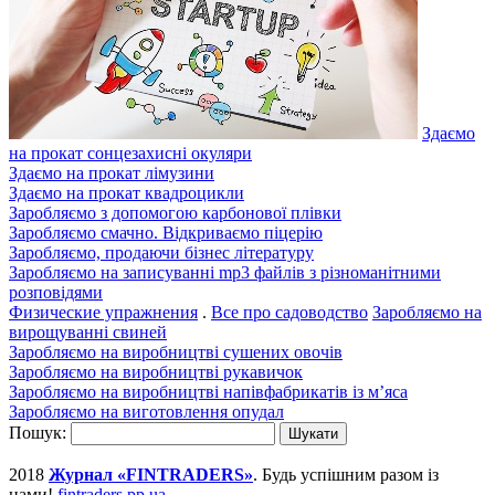
Здаємо
на прокат сонцезахисні окуляри
Здаємо на прокат лімузини
Здаємо на прокат квадроцикли
Заробляємо з допомогою карбонової плівки
Заробляємо смачно. Відкриваємо піцерію
Заробляємо, продаючи бізнес літературу
Заробляємо на записуванні mp3 файлів з різноманітними
розповідями
Физические упражнения
.
Все про садоводство
Заробляємо на
вирощуванні свиней
Заробляємо на виробництві сушених овочів
Заробляємо на виробництві рукавичок
Заробляємо на виробництві напівфабрикатів із м’яса
Заробляємо на виготовлення опудал
Пошук:
2018
Журнал «FINTRADERS»
. Будь успішним разом із
нами!
fintraders.pp.ua