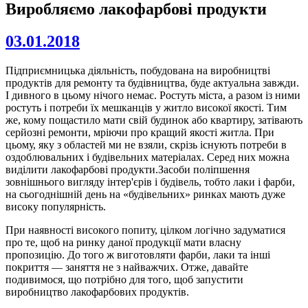
Виробляємо лакофарбові продукти
03.01.2018
Підприємницька діяльність, побудована на виробництві
продуктів для ремонту та будівництва, буде актуальна завжди.
І дивного в цьому нічого немає. Ростуть міста, а разом із ними
ростуть і потреби їх мешканців у житло високої якості. Тим
же, кому пощастило мати свій будинок або квартиру, затівають
серйозні ремонти, мріючи про кращий якості житла. При
цьому, яку з областей ми не взяли, скрізь існують потреби в
оздоблювальних і будівельних матеріалах. Серед них можна
виділити лакофарбові продукти.Засоби поліпшення
зовнішнього вигляду інтер'єрів і будівель, тобто лаки і фарби,
на сьогоднішній день на «будівельних» ринках мають дуже
високу популярність.
При наявності високого попиту, цілком логічно задуматися
про те, щоб на ринку даної продукції мати власну
пропозицію. До того ж виготовляти фарби, лаки та інші
покриття — заняття не з найважчих. Отже, давайте
подивимося, що потрібно для того, щоб запустити
виробництво лакофарбових продуктів.