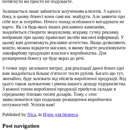
потягнути ви просто не подужаєте.
Залишається лише зайнятися залученням клієнтів. З одного
боку, в цьому бізнесі вони самі вас знайдуть. Але заявити про
себе все ж потрібно. Нічого понад особливого вигадувати не
варто. Як і в будь-яких інших рекламних кампаніях,
знадобиться створити зворушливу, яскраву, гучну рекламу,
вибравши при цьому правильні засоби масової інформації. У
цьому вам допоможуть рекламні агентства. Якщо дозволяють
кошти, можна відкрити магазин, в якому будете реалізовувати
лакофарбову продукцію власного виробництва. Для
розширення бізнесу це буде якраз до речі.
З точки зору загальних витрат, для реалізації даної бізнес-ідеї
вам знадобиться більше п'ятисот тисяч рублів. Багато що тут,
звичайно, буде залежати від обсягів виробленої продукції. Від
цього також залежатиме і рівень вашого доходу підприємства.
З кожної тонни виробленої продукції прибуток складає в
середньому близько тисячі доларів. Тому, є сенс
замислюватися про подальше розширення виробничих
потужностей. Успіхів вам!
Published by
Nica
, in
Идеи для бизнеса
.
Post navigation