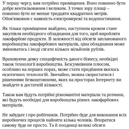
У першу чергу, вам потрібно приміщення. Воно повинно бути
добре вентильованим і великим. З точки зору площі –
повинно бути не менше тридцяти квадратних метрів.
Обов'язковим є наявність електромережі та водопостачання.
Як тільки приміщення знайдено, наступним кроком стане
закупівля необхідного обладнання для того, щоб виробляти
лакофарбові продукти. В залежності від обсягів запланованого
виробництва лакофарбових матеріалів, ціна обладнання може
змінюватись і іноді сягати кількох мільйонів рублів.
Враховуючи деяку специфічність даного бізнесу, необхідні
також технології виробництва. Безсумнівним плюсом,
особливо на перших порах, може стати придбання якихось
екзотичних технологій. Звичайно, можна скористатися і
рішеннями безкоштовними, яких на просторах Інтернету ви
знайдете в достатній кількості.
Також вам будуть потрібні різноманітні матеріали та розчини,
які будуть необхідні для виробництва різних лакофарбових
матеріалів.
Не забудьте і про робітників. Потрібно буде для виконання всіх
виробничих процесів найняти кілька чоловік. Впоратися
самому буде не просто. Та й поодинці великі обсяги