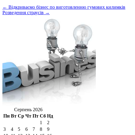
← Відкриваємо бізнес по виготовленню гумових килимків
Розведення страусів →
Серпень 2026
Пн
Вт
Ср
Чт
Пт
Сб
Нд
1
2
3
4
5
6
7
8
9