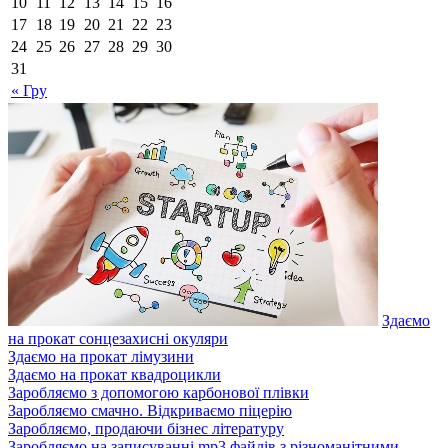
10
11
12
13
14
15
16
17
18
19
20
21
22
23
24
25
26
27
28
29
30
31
« Гру
Здаємо
на прокат сонцезахисні окуляри
Здаємо на прокат лімузини
Здаємо на прокат квадроцикли
Заробляємо з допомогою карбонової плівки
Заробляємо смачно. Відкриваємо піцерію
Заробляємо, продаючи бізнес літературу
Заробляємо на записуванні mp3 файлів з різноманітними