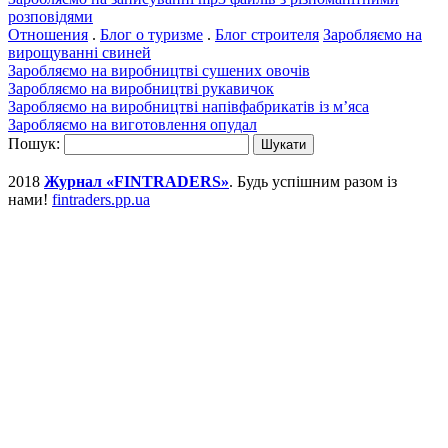
розповідями
Отношения
.
Блог о туризме
.
Блог строителя
Заробляємо на
вирощуванні свиней
Заробляємо на виробництві сушених овочів
Заробляємо на виробництві рукавичок
Заробляємо на виробництві напівфабрикатів із м’яса
Заробляємо на виготовлення опудал
Пошук:
2018
Журнал «FINTRADERS»
. Будь успішним разом із
нами!
fintraders.pp.ua