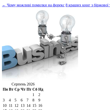
← Чому можливі помилки на форекс
8 кращих книг з біржової 
Серпень 2026
Пн
Вт
Ср
Чт
Пт
Сб
Нд
1
2
3
4
5
6
7
8
9
10
11
12
13
14
15
16