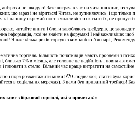
нітрохи не шкодую! Зате витрачав час на читання книг, тестуванн
 книг, що зараз і не віриться! Читав, не зупиняючись, і що тільки
к і напишу окремий пост з можливістю скачати їх, не пропустіт
орекс, читайте книги і блоги заробляють трейдерів, це заощади
нна інформація, якої не знайти на форумах! І найважливіше: щоб 
оші! Я вже кілька років торгую з компанією Альпарі , Рекоменду
оматична торгівля. Більшість початківців мають проблеми з псих
, близько 7% в місяць, але головне це надійність і повна автома
и і плювати в стелю. Вільний час краще витратити на самостійне
тю і пора розвантажити мізки! 🙂 Сподіваюся, стаття була корисн
айтеся в соціальних мережах). З вами був приватний трейдер! Б
х книг з біржової торгівлі, які я прочитав!»