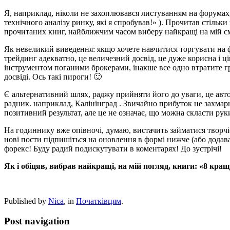
Я, наприклад, ніколи не захоплювався листуванням на форумах, а
технічного аналізу ринку, які я спробував!» ). Прочитав стільки
прочитаних книг, найближчим часом виберу найкращі на мій сма
Як невеликий виведення: якщо хочете навчитися торгувати на ф
трейдинг адекватно, це величезний досвід, це дуже корисна і ці
інструментом поганими брокерами, інакше все одно втратите гр
досвіді. Ось такі пироги! 🙂
Є альтернативний шлях, раджу прийняти його до уваги, це авт
радник. наприклад, Калінінград . Звичайно прибуток не захмарні
позитивний результат, але це не означає, що можна скласти рук
На годиннику вже опівночі, думаю, вистачить займатися творчіс
нові пости підпишіться на оновлення в формі нижче (або додав
форекс! Буду радий подискутувати в коментарях! До зустрічі!
Як і обіцяв, вибрав найкращі, на мій погляд, книги: «8 кращи
Published by
Nica
, in
Початківцям
.
Post navigation