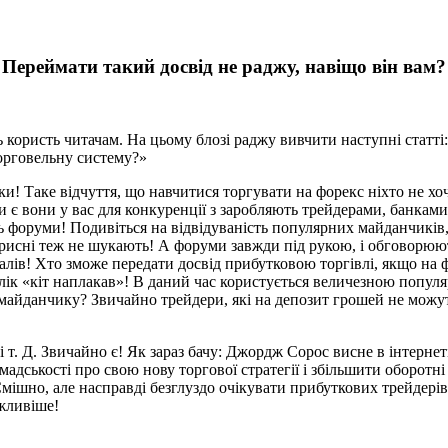
Переймати такий досвід не раджу, навіщо він вам?
користь читачам. На цьому блозі раджу вивчити наступні статті: 
торговельну систему?»
и! Таке відчуття, що навчитися торгувати на форекс ніхто не хоч
 чи є вони у вас для конкуренції з заробляють трейдерами, банкам
ть форуми! Подивіться на відвідуваність популярних майданчиків, 
рисні теж не шукають! А форуми завжди під рукою, і обговорюют
ів! Хто зможе передати досвід прибутковою торгівлі, якщо на фор
плік «кіт наплакав»! В даний час користується величезною попул
 майданчику? Звичайно трейдери, які на депозит грошей не можут
т. Д. Звичайно є! Як зараз бачу: Джордж Сорос висне в інтернеті
мадськості про свою нову торгової стратегії і збільшити оборот
Смішно, але насправді безглуздо очікувати прибуткових трейдерів
ажливіше!