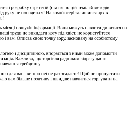
я і розробку стратегій (стаття по цій темі: «6 методів
 під руку не попадеться! На комп'ютері залишився архів
ь!
ть місяці пошуків інформації. Вони можуть навчити дивитися на
ваші труди не викидати коту під хвіст, не користуйтеся
ю і вам. Описав свою точку зору, засновану на особистому
ологією і дисципліною, впорається з ними може допомогти
тизація. Важливо, що торгівля радником відразу дасть
 навчання трейдингу.
ою для вас і ви про неї не раз згадаєте! Щоб не пропустити
ажаю вам більше позитиву і швидше навчитися торгувати на