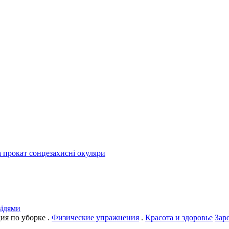
а прокат сонцезахисні окуляри
відями
ия по уборке .
Физические упражнения
.
Красота и здоровье
Зар