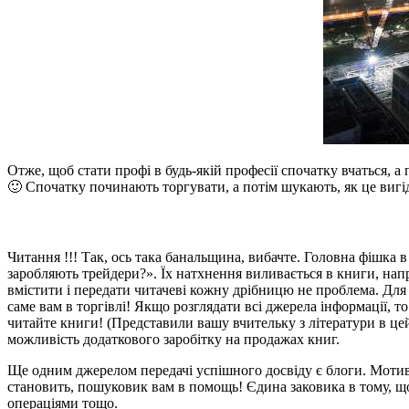
Отже, щоб стати профі в будь-якій професії спочатку вчаться, 
🙂 Спочатку починають торгувати, а потім шукають, як це вигі
Читання !!! Так, ось така банальщина, вибачте. Головна фішка 
заробляють трейдери?». Їх натхнення виливається в книги, на
вмістити і передати читачеві кожну дрібницю не проблема. Для
саме вам в торгівлі! Якщо розглядати всі джерела інформації, 
читайте книги! (Представили вашу вчительку з літератури в цей
можливість додаткового заробітку на продажах книг.
Ще одним джерелом передачі успішного досвіду є блоги. Мотива
становить, пошуковик вам в помощь! Єдина заковика в тому, що 
операціями тощо.