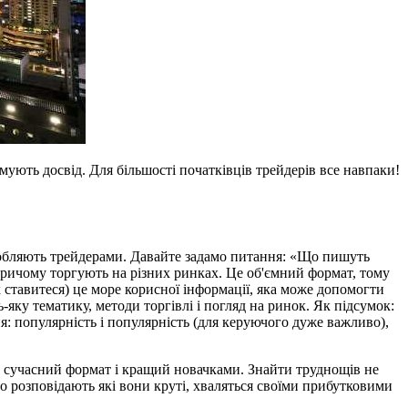
мують досвід. Для більшості початківців трейдерів все навпаки!
заробляють трейдерами. Давайте задамо питання: «Що пишуть
ричому торгують на різних ринках. Це об'ємний формат, тому
 ставитеся) це море корисної інформації, яка може допомогти
яку тематику, методи торгівлі і погляд на ринок. Як підсумок:
я: популярність і популярність (для керуючого дуже важливо),
ш сучасний формат і кращий новачками. Знайти труднощів не
то розповідають які вони круті, хваляться своїми прибутковими