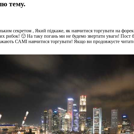
лю тему.
ьким секретом , Який підкаже, як навчитися торгувати на форек
х рибок! 🙂 На таку погань ми не будемо звертати уваги! Пост 
і бажають САМІ навчитися торгувати! Якщо ви продовжуєте читати 