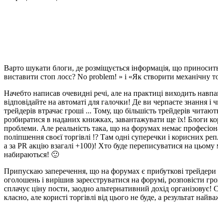
Варто шукати блоги, де розміщується інформація, що приносить 
виставити стоп лосс? No problem! » і «Як створити механічну 
Начебто написав очевидні речі, але на практиці виходить навпак
відповідайте на автоматі для галочки! Де ви черпаєте знання і
трейдерів втрачає гроші ... Тому, що більшість трейдерів читаю
розбиратися в наданих книжках, завантажувати ще їх! Блоги ко
проблеми. Але реальність така, що на форумах немає професіонал
поліпшення своєї торгівлі !? Там одні суперечки і корисних ре
а за PR акцію взагалі +100)! Хто буде переписуватися на цьому
набираються! 🙂
Припускаю заперечення, що на форумах є прибуткові трейдери і 
оголошень і вирішив зареєструватися на форумі, розповісти гро
сплачує ціну пости, заодно альтернативний дохід організовує! 
класно, але користі торгівлі від цього не буде, а результат найв