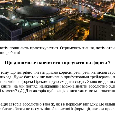
а потім починають практикуватися. Отримують знання, потім отри
дно робити!
Що допоможе навчитися торгувати на форекс?
в тому, що потрібно читати дійсно корисні речі; речі, написані 
приклад! Дуже багато книг написано прибутковими трейдерами, п
 новачків на форексі (рекомендую сходити сюди , Якщо ви до них
то книги, на мій погляд, найкращий! Можна знайти абсолютно будь-
 момент? 🙂 ) Для авторів публікація книги так само має значенн
ція авторів абсолютно така ж, як і в першому випадку. Це біль
багато блоги не несуть ніякої корисної інформації, автори прос