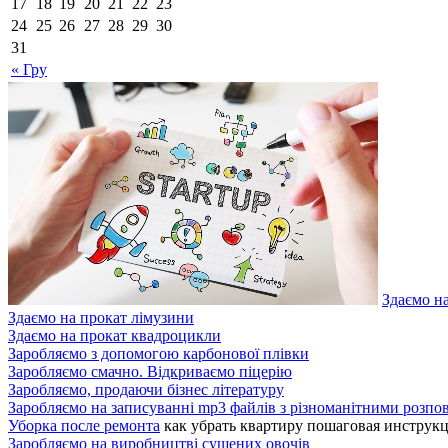
17
18
19
20
21
22
23
24
25
26
27
28
29
30
31
« Гру
Здаємо н
Здаємо на прокат лімузини
Здаємо на прокат квадроцикли
Заробляємо з допомогою карбонової плівки
Заробляємо смачно. Відкриваємо піцерію
Заробляємо, продаючи бізнес літературу
Заробляємо на записуванні mp3 файлів з різноманітними розпо
Уборка после ремонта
как убрать квартиру пошаговая инструкц
Заробляємо на виробництві сушених овочів