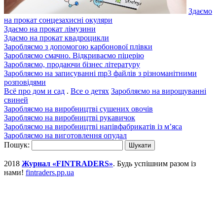
Здаємо
на прокат сонцезахисні окуляри
Здаємо на прокат лімузини
Здаємо на прокат квадроцикли
Заробляємо з допомогою карбонової плівки
Заробляємо смачно. Відкриваємо піцерію
Заробляємо, продаючи бізнес літературу
Заробляємо на записуванні mp3 файлів з різноманітними
розповідями
Всё про дом и сад
.
Все о детях
Заробляємо на вирощуванні
свиней
Заробляємо на виробництві сушених овочів
Заробляємо на виробництві рукавичок
Заробляємо на виробництві напівфабрикатів із м’яса
Заробляємо на виготовлення опудал
Пошук:
2018
Журнал «FINTRADERS»
. Будь успішним разом із
нами!
fintraders.pp.ua