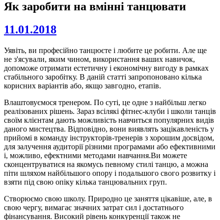
Як заробити на вмінні танцювати
11.01.2018
Уявіть, ви професійно танцюєте і любите це робити. Але ще
не з'ясували, яким чином, використання ваших навичок,
допоможе отримати естетичну і економічну вигоду в рамках
стабільного заробітку. В даній статті запропоновано кілька
корисних варіантів або, якщо завгодно, етапів.
Влаштовуємося тренером. По суті, це одне з найбільш легко
реалізованих рішень. Зараз всілякі фітнес-клуби і школи танців
своїм клієнтам дають можливість навчиться популярних видів
даного мистецтва. Відповідно, вони виявлять зацікавленість у
прийомі в команду інструкторів-тренерів з хорошим досвідом,
для залучення аудиторії різними програмами або ефективними
і, можливо, ефектними методами навчання.Ви можете
сконцентруватися на якомусь певному стилі танцю, а можна
піти шляхом найбільшого опору і подальшого свого розвитку і
взяти під свою опіку кілька танцювальних груп.
Створюємо свою школу. Природно це заняття цікавіше, але, в
свою чергу, вимагає значних затрат сил і достатнього
фінансування. Високий рівень конкуренції також не