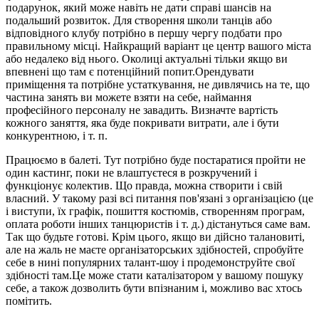
подарунок, який може навіть не дати справі шансів на
подальший розвиток. Для створення школи танців або
відповідного клубу потрібно в першу чергу подбати про
правильному місці. Найкращий варіант це центр вашого міста
або недалеко від нього. Околиці актуальні тільки якщо ви
впевнені що там є потенційний попит.Орендувати
приміщення та потрібне устаткування, не дивлячись на те, що
частина занять ви можете взяти на себе, наймання
професійного персоналу не завадить. Визначте вартість
кожного заняття, яка буде покривати витрати, але і бути
конкурентною, і т. п.
Працюємо в балеті. Тут потрібно буде постаратися пройти не
один кастинг, поки не влаштуєтеся в розкручений і
функціонує колектив. Що правда, можна створити і свій
власний. У такому разі всі питання пов'язані з організацією (це
і виступи, їх графік, пошиття костюмів, створенням програм,
оплата роботи інших танцюристів і т. д.) дістануться саме вам.
Так що будьте готові. Крім цього, якщо ви дійсно талановиті,
але на жаль не маєте організаторських здібностей, спробуйте
себе в нині популярних талант-шоу і продемонструйте свої
здібності там.Це може стати каталізатором у вашому пошуку
себе, а також дозволить бути впізнаним і, можливо вас хтось
помітить.