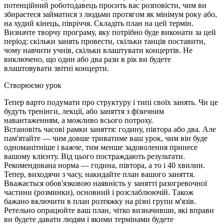
потенційний роботодавець просить вас розповісти, чим ви
збираєтеся займатися з людьми протягом як мінімум року або,
на худий кінець, півріччя. Складіть план на цей термін.
Визначте творчу програму, яку потрібно буде виконати за цей
період: скільки занять провести, скільки танців поставити,
чому навчити учнів, скільки влаштувати концертів. Не
виключено, що один або два рази в рік ви будете
влаштовувати звітні концерти.
Створюємо урок
Тепер варто подумати про структуру і типі своїх занять. Чи це
будуть тренінги, лекції, або заняття з фізичним
навантаженням, а можливо всього потроху.
Встановіть часові рамки заняття: годину, півтора або два. Але
пам'ятайте — чим довше триватиме ваш урок, чим він буде
одноманітніше і важче, тим менше задоволення принесе
вашому клієнту. Від цього постраждають результати.
Рекомендована норма — година, півтора, а то і 40 хвилин.
Тепер, виходячи з часу, накидайте план вашого заняття.
Вважається обов'язковою наявність у занятті разогревочної
частини (розминки), основний і розслаблюючій. Також
бажано включити в план розтяжку на різні групи м'язів.
Ретельно опрацюйте ваш план, чітко визначивши, які вправи
ви будете давати людям і якими термінами будете