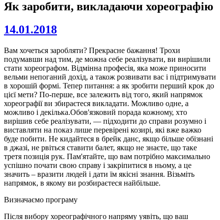
Як заробити, викладаючи хореографію
14.01.2018
Вам хочеться заробляти? Прекрасне бажання! Трохи
подумавши над тим, де можна себе реалізувати, ви вирішили
стати хореографом. Відмінна професія, яка може приносити
вельми непоганий дохід, а також розвивати вас і підтримувати
в хорошій формі. Тепер питання: а як зробити перший крок до
цієї мети? По-перше, все залежить від того, який напрямок
хореографії ви збираєтеся викладати. Можливо одне, а
можливо і декілька.Обов'язковий порада кожному, хто
вирішив себе реалізувати, — підходити до справи розумно і
виставляти на показ лише перевірені козирі, які вже важко
буде побити. Не кидайтеся в брейк данс, якщо більше обізнані
в джазі, не рвіться ставити балет, якщо не знаєте, що таке
третя позиція рук. Пам'ятайте, що вам потрібно максимально
успішно почати свою справу і закріпитися в ньому, а це
значить – вразити людей і дати їм якісні знання. Візьміть
напрямок, в якому ви розбираєтеся найбільше.
Визначаємо програму
Після вибору хореографічного напряму уявіть, що ваш