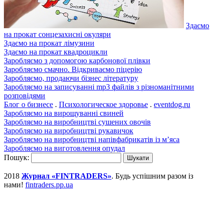
Здаємо
на прокат сонцезахисні окуляри
Здаємо на прокат лімузини
Здаємо на прокат квадроцикли
Заробляємо з допомогою карбонової плівки
Заробляємо смачно. Відкриваємо піцерію
Заробляємо, продаючи бізнес літературу
Заробляємо на записуванні mp3 файлів з різноманітними
розповідями
Блог о бизнесе
.
Психологическое здоровье
.
eventdog.ru
Заробляємо на вирощуванні свиней
Заробляємо на виробництві сушених овочів
Заробляємо на виробництві рукавичок
Заробляємо на виробництві напівфабрикатів із м’яса
Заробляємо на виготовлення опудал
Пошук:
2018
Журнал «FINTRADERS»
. Будь успішним разом із
нами!
fintraders.pp.ua