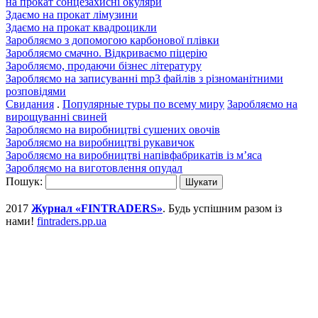
на прокат сонцезахисні окуляри
Здаємо на прокат лімузини
Здаємо на прокат квадроцикли
Заробляємо з допомогою карбонової плівки
Заробляємо смачно. Відкриваємо піцерію
Заробляємо, продаючи бізнес літературу
Заробляємо на записуванні mp3 файлів з різноманітними
розповідями
Свидания
.
Популярные туры по всему миру
Заробляємо на
вирощуванні свиней
Заробляємо на виробництві сушених овочів
Заробляємо на виробництві рукавичок
Заробляємо на виробництві напівфабрикатів із м’яса
Заробляємо на виготовлення опудал
Пошук:
2017
Журнал «FINTRADERS»
. Будь успішним разом із
нами!
fintraders.pp.ua