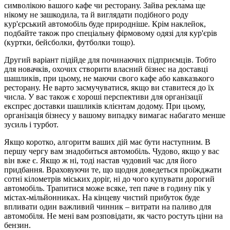
символікою вашого кафе чи ресторану. Зайва реклама ще
нікому не зашкодила, та й виглядати подібного роду
кур'єрський автомобіль буде природніше. Крім наклейок,
подбайте також про спеціальну фірмовому одязі для кур'єрів
(куртки, бейсболки, футболки тощо).
Другий варіант підійде для починаючих підприємців. Тобто
для новачків, охочих створити власний бізнес на доставці
шашликів, при цьому, не маючи свого кафе або кавказького
ресторану. Не варто засмучуватися, якщо ви ставитеся до їх
числа. У вас також є хороші перспективи для організації
експрес доставки шашликів клієнтам додому. При цьому,
організація бізнесу у вашому випадку вимагає набагато менше
зусиль і турбот.
Якщо коротко, алгоритм ваших дій має бути наступним. В
першу чергу вам знадобиться автомобіль. Чудово, якщо у вас
він вже є. Якщо ж ні, тоді настав чудовий час для його
придбання. Враховуючи те, що щодня доведеться проїжджати
сотні кілометрів міських доріг, ні до чого купувати дорогий
автомобіль. Трапитися може всяке, теп паче в годину пік у
містах-мільйонниках. На кінцеву чистий прибуток буде
впливати один важливий чинник – витрати на паливо для
автомобіля. Не мені вам розповідати, як часто ростуть ціни на
бензин.