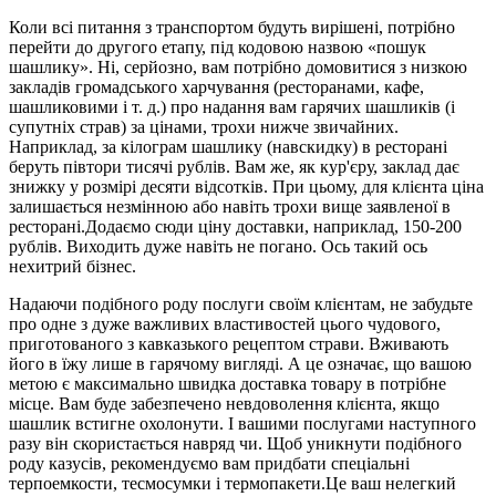
Коли всі питання з транспортом будуть вирішені, потрібно
перейти до другого етапу, під кодовою назвою «пошук
шашлику». Ні, серйозно, вам потрібно домовитися з низкою
закладів громадського харчування (ресторанами, кафе,
шашликовими і т. д.) про надання вам гарячих шашликів (і
супутніх страв) за цінами, трохи нижче звичайних.
Наприклад, за кілограм шашлику (навскидку) в ресторані
беруть півтори тисячі рублів. Вам же, як кур'єру, заклад дає
знижку у розмірі десяти відсотків. При цьому, для клієнта ціна
залишається незмінною або навіть трохи вище заявленої в
ресторані.Додаємо сюди ціну доставки, наприклад, 150-200
рублів. Виходить дуже навіть не погано. Ось такий ось
нехитрий бізнес.
Надаючи подібного роду послуги своїм клієнтам, не забудьте
про одне з дуже важливих властивостей цього чудового,
приготованого з кавказького рецептом страви. Вживають
його в їжу лише в гарячому вигляді. А це означає, що вашою
метою є максимально швидка доставка товару в потрібне
місце. Вам буде забезпечено невдоволення клієнта, якщо
шашлик встигне охолонути. І вашими послугами наступного
разу він скористається навряд чи. Щоб уникнути подібного
роду казусів, рекомендуємо вам придбати спеціальні
терпоемкости, тесмосумки і термопакети.Це ваш нелегкий