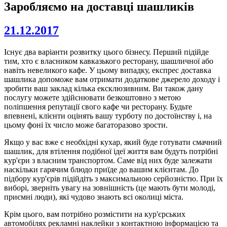
Заробляємо на доставці шашликів
21.12.2017
Існує два варіанти розвитку цього бізнесу. Перший підійде
тим, хто є власником кавказького ресторану, шашличної або
навіть невеликого кафе. У цьому випадку, експрес доставка
шашлика допоможе вам отримати додаткове джерело доходу і
зробити ваш заклад кілька ексклюзивним. Ви також дану
послугу можете здійснювати безкоштовно з метою
поліпшення репутації свого кафе чи ресторану. Будьте
впевнені, клієнти оцінять вашу турботу по достоїнству і, на
цьому фоні їх число може багаторазово зрости.
Якщо у вас вже є необхідні кухар, який буде готувати смачний
шашлик, для втілення подібної ідеї життя вам будуть потрібні
кур'єри з власним транспортом. Саме від них буде залежати
наскільки гарячим блюдо приїде до вашим клієнтам. До
підбору кур'єрів підійдіть з максимальною серйозністю. При їх
виборі, зверніть увагу на зовнішність (це мають бути молоді,
приємні люди), які чудово знають всі околиці міста.
Крім цього, вам потрібно розмістити на кур'єрських
автомобілях рекламні наклейки з контактною інформацією та