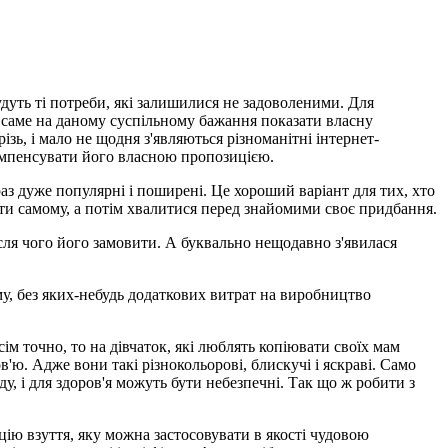
удуть ті потреби, які залишилися не задоволеними. Для
с саме на даному суспільному бажання показати власну
ь, і мало не щодня з'являються різноманітні інтернет-
компенсувати його власною пропозицією.
раз дуже популярні і поширені. Це хороший варіант для тих, хто
ати самому, а потім хвалитися перед знайомими своє придбання.
сля чого його замовити. А буквально нещодавно з'явилася
у, без яких-небудь додаткових витрат на виробництво
сім точно, то на дівчаток, які люблять копіювати своїх мам
в'ю. Адже вони такі різнокольорові, блискучі і яскраві. Само
у, і для здоров'я можуть бути небезпечні. Так що ж робити з
ію взуття, яку можна застосовувати в якості чудовою