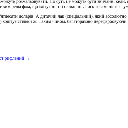
 зможуть розмальовувати. По суті, це можуть бути звичайні кеди,
м рельєфом, що імітує нігті і пальці ніг. І ось ті самі нігті з 
тдесяти доларів. А дитячий лак (спеціальний), який абсолютно б
на) коштує стільки ж. Таким чином, багаторазово перефарбовуючи 
ст рифлений →