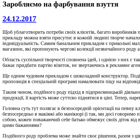
Заробляємо на фарбування взуття
24.12.2017
Щоб ублаготворить потреби своїх клієнтів, багато виробників по
прикладу можна взяти присутнє в кожній людині творче начало.
індивідуальність. Самим банальним прикладом є прикольні малюн
магазини, які пропонують чергові колекції незвичайного роду 
Область суспільної творчості сповнена ідей, і однією з них є т
бажає придбати партію візиток, не звертаючись в рекламне аге
Ще одним чудовим прикладом є шоколадний конструктор. Подібн
пропозиція в спеціальній програмі намалювати піцу на відповідн
Таким чином, подібного роду підхід в підприємницькій діяльно
продукції, її вартість може суттєво піднятися в ціні. Тепер, наре
Головна суть тут полягає в безпосередній орієнтації на певну к
безпосередньо в макіяжі або манікюрі (і так, ми досі говоримо 
собою, кожен поважаючий себе батько обмежує своїх діток від вс
цими бажаннями?
Подібного роду проблема може знайти своє рішення, разом з ці