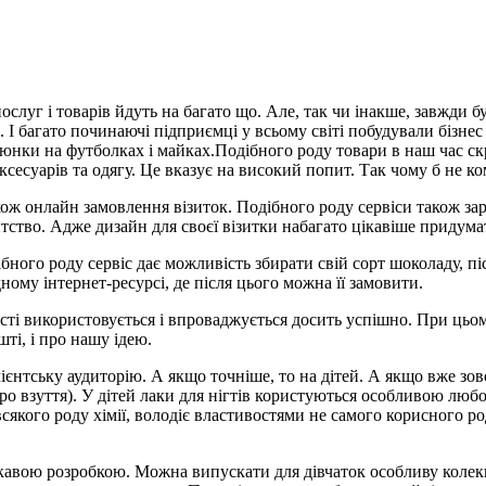
слуг і товарів йдуть на багато що. Але, так чи інакше, завжди б
 І багато починаючі підприємці у всьому світі побудували бізне
ки на футболках і майках.Подібного роду товари в наш час скріз
аксесуарів та одягу. Це вказує на високий попит. Так чому б не 
акож онлайн замовлення візиток. Подібного роду сервіси також за
нтство. Адже дизайн для своєї візитки набагато цікавіше придум
ого роду сервіс дає можливість збирати свій сорт шоколаду, пі
ому інтернет-ресурсі, де після цього можна її замовити.
сті використовується і впроваджується досить успішно. При цьом
шті, і про нашу ідею.
лієнтську аудиторію. А якщо точніше, то на дітей. А якщо вже зов
про взуття). У дітей лаки для нігтів користуються особливою любо
якого роду хімії, володіє властивостями не самого корисного род
кавою розробкою. Можна випускати для дівчаток особливу колекц