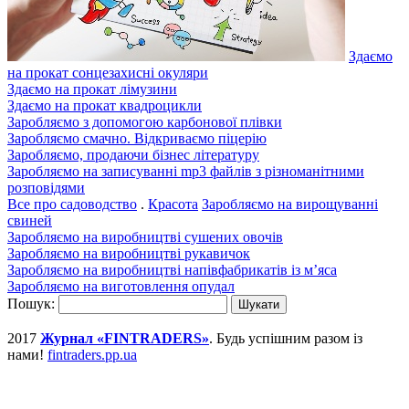
Здаємо
на прокат сонцезахисні окуляри
Здаємо на прокат лімузини
Здаємо на прокат квадроцикли
Заробляємо з допомогою карбонової плівки
Заробляємо смачно. Відкриваємо піцерію
Заробляємо, продаючи бізнес літературу
Заробляємо на записуванні mp3 файлів з різноманітними
розповідями
Все про садоводство
.
Красота
Заробляємо на вирощуванні
свиней
Заробляємо на виробництві сушених овочів
Заробляємо на виробництві рукавичок
Заробляємо на виробництві напівфабрикатів із м’яса
Заробляємо на виготовлення опудал
Пошук:
2017
Журнал «FINTRADERS»
. Будь успішним разом із
нами!
fintraders.pp.ua