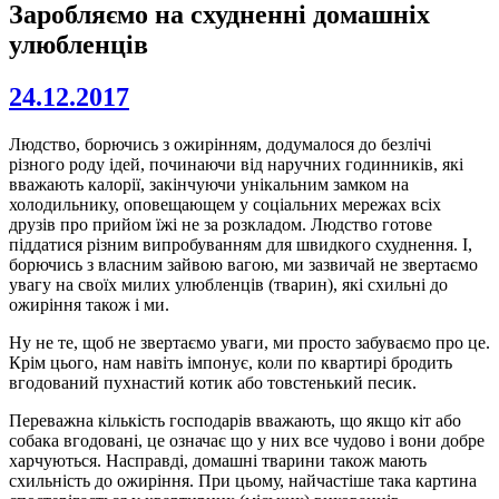
Заробляємо на схудненні домашніх
улюбленців
24.12.2017
Людство, борючись з ожирінням, додумалося до безлічі
різного роду ідей, починаючи від наручних годинників, які
вважають калорії, закінчуючи унікальним замком на
холодильнику, оповещающем у соціальних мережах всіх
друзів про прийом їжі не за розкладом. Людство готове
піддатися різним випробуванням для швидкого схуднення. І,
борючись з власним зайвою вагою, ми зазвичай не звертаємо
увагу на своїх милих улюбленців (тварин), які схильні до
ожиріння також і ми.
Ну не те, щоб не звертаємо уваги, ми просто забуваємо про це.
Крім цього, нам навіть імпонує, коли по квартирі бродить
вгодований пухнастий котик або товстенький песик.
Переважна кількість господарів вважають, що якщо кіт або
собака вгодовані, це означає що у них все чудово і вони добре
харчуються. Насправді, домашні тварини також мають
схильність до ожиріння. При цьому, найчастіше така картина