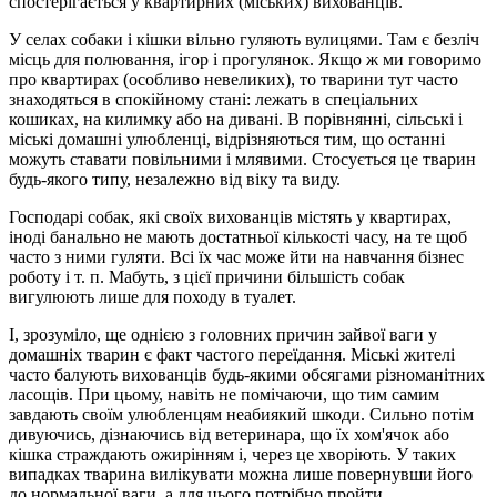
спостерігається у квартирних (міських) вихованців.
У селах собаки і кішки вільно гуляють вулицями. Там є безліч
місць для полювання, ігор і прогулянок. Якщо ж ми говоримо
про квартирах (особливо невеликих), то тварини тут часто
знаходяться в спокійному стані: лежать в спеціальних
кошиках, на килимку або на дивані. В порівнянні, сільські і
міські домашні улюбленці, відрізняються тим, що останні
можуть ставати повільними і млявими. Стосується це тварин
будь-якого типу, незалежно від віку та виду.
Господарі собак, які своїх вихованців містять у квартирах,
іноді банально не мають достатньої кількості часу, на те щоб
часто з ними гуляти. Всі їх час може йти на навчання бізнес
роботу і т. п. Мабуть, з цієї причини більшість собак
вигулюють лише для походу в туалет.
І, зрозуміло, ще однією з головних причин зайвої ваги у
домашніх тварин є факт частого переїдання. Міські жителі
часто балують вихованців будь-якими обсягами різноманітних
ласощів. При цьому, навіть не помічаючи, що тим самим
завдають своїм улюбленцям неабиякий шкоди. Сильно потім
дивуючись, дізнаючись від ветеринара, що їх хом'ячок або
кішка страждають ожирінням і, через це хворіють. У таких
випадках тварина вилікувати можна лише повернувши його
до нормальної ваги, а для цього потрібно пройти