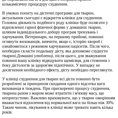
кількамісячну процедуру схуднення.
В умовах попиту на дієтичні програми для тварин,
актуальним сьогодні є відкриття клініки для схуднення.
Головна діяльність подібного роду клініки буде полягати у
відновленні гарної фізичної форми у домашніх тварин,
шляхом індивідуального добору програм тренувань і
харчування. Ветеринари, на першому прийомі, повинні
оглянути вихованців, вивчити, якщо є, історію хвороб і
ознайомитися з режимом харчування пацієнтів. Після чого,
необхідно скласти подальшу дієту, яка допоможе схуднути
тварині.Домашні улюбленці, після цього, для зважування
повинні вашу клініку відвідувати щомісяця, для стеження з
боку дієтологів за здоров'ям підопічних. У випадку не
досягнення необхідного ефекту, дієту необхідно переглянути.
У клініці схуднення для тварин всі дієти повинні бути
розроблені за принципом скидання одного відсотка ваги
вихованця в тиждень. При прискоренні процесу схуднення,
тварина разом з жиром може втратити і м'язову масу, що
неприпустимо. Важливо враховувати, що у тварин ожирінням
вважається відхилення від нормальної ваги на більш ніж 30%.
Таким чином, лікування в клініці може тривати навіть кілька
років.