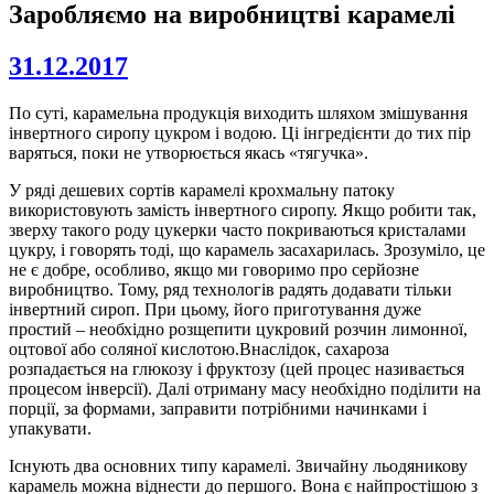
Заробляємо на виробництві карамелі
31.12.2017
По суті, карамельна продукція виходить шляхом змішування
інвертного сиропу цукром і водою. Ці інгредієнти до тих пір
варяться, поки не утворюється якась «тягучка».
У ряді дешевих сортів карамелі крохмальну патоку
використовують замість інвертного сиропу. Якщо робити так,
зверху такого роду цукерки часто покриваються кристалами
цукру, і говорять тоді, що карамель засахарилась. Зрозуміло, це
не є добре, особливо, якщо ми говоримо про серйозне
виробництво. Тому, ряд технологів радять додавати тільки
інвертний сироп. При цьому, його приготування дуже
простий – необхідно розщепити цукровий розчин лимонної,
оцтової або соляної кислотою.Внаслідок, сахароза
розпадається на глюкозу і фруктозу (цей процес називається
процесом інверсії). Далі отриману масу необхідно поділити на
порції, за формами, заправити потрібними начинками і
упакувати.
Існують два основних типу карамелі. Звичайну льодяникову
карамель можна віднести до першого. Вона є найпростішою з