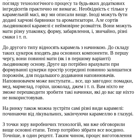
погляду технологічного процесу та будь-яких додаткових
інгредієнтів практично не вимагає. Необхідність є тільки у
карамельній масі, яку ми описали вище. Іноді можуть бути
додані харчові барвники та ароматизатори. Але сортів
льодяникової карамелі є неймовірне розмаїття. Вони можуть
мати різну упаковку, форму, забарвлення, і, звичайно, різні
смаки і т. п.
До другого типу відносять карамель з начинкою. До складу
таких цукерок входять два основних компоненти. В першу
чергу, вони повинні мати (як і в першому варіанті)
льодяникову основу. Друге що потрібно врахувати при
формуванні цукерки простір усередині повинно залишатися
порожнім, для подальшого додавання наповнювачів.
Наповнювачем може виступати... все, що завгодно: помадки,
мед, мармелад, горіхи, шоколад, джем і т. п. Вам ніхто не
зможе перешкодити зробити такі начинки, які до вас ще ніхто
не використовував.
На ринку також можна зустріти самі різні види карамелі:
починаючи від лікувальних, закінчуючи карамеллю в глазурі.
З точки зору виробничих технологій, ми вже обговорили
вище основні етапи. Тепер потрібно зібрати все воєдино.
Точніше, в один рецепт. Таким чином, процес виготовлення