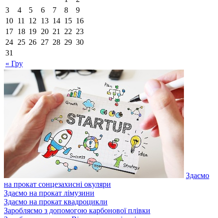
3
4
5
6
7
8
9
10
11
12
13
14
15
16
17
18
19
20
21
22
23
24
25
26
27
28
29
30
31
« Гру
Здаємо
на прокат сонцезахисні окуляри
Здаємо на прокат лімузини
Здаємо на прокат квадроцикли
Заробляємо з допомогою карбонової плівки