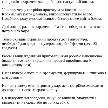
солодощів з карамелі має приблизно наступний вигляд:
У першу чергу потрібно приготувати інвертний сироп.
Крохмальну патоку, мабуть, використовувати не варто.
Подібного роду економія вашого бізнесу може вийти боком.
Далі для одержання карамельної маси необхідно змішати всі
потрібні складові.
Тепер охладим отриманий продукт до температури,
необхідної для додання цукерок потрібної форми (десь 85
градусів).
Разом з вищезгаданими приговлениями робимо наповнювачі
(якщо ви все-таки вирішили в процесі виробництва їх
використовувати).
Після цукерки потрібно сформувати, фарширувати начинкою і
глазурувати.
На наступному етапі отриману карамель потрібно охолодити
до «правильного» твердого стану.
І, в підсумку, всі солодощі, які у нас вийшли, упакувати і
відправити на склад або по точках збуту.