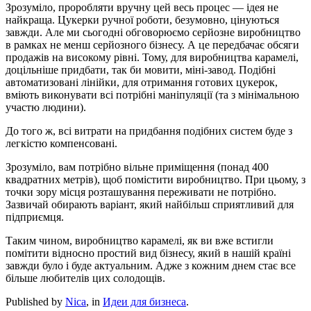
Зрозуміло, проробляти вручну цей весь процес — ідея не
найкраща. Цукерки ручної роботи, безумовно, цінуються
завжди. Але ми сьогодні обговорюємо серйозне виробництво
в рамках не менш серйозного бізнесу. А це передбачає обсяги
продажів на високому рівні. Тому, для виробництва карамелі,
доцільніше придбати, так би мовити, міні-завод. Подібні
автоматизовані лінійки, для отримання готових цукерок,
вміють виконувати всі потрібні маніпуляції (та з мінімальною
участю людини).
До того ж, всі витрати на придбання подібних систем буде з
легкістю компенсовані.
Зрозуміло, вам потрібно вільне приміщення (понад 400
квадратних метрів), щоб помістити виробництво. При цьому, з
точки зору місця розташування переживати не потрібно.
Зазвичай обирають варіант, який найбільш сприятливий для
підприємця.
Таким чином, виробництво карамелі, як ви вже встигли
помітити відносно простий вид бізнесу, який в нашій країні
завжди було і буде актуальним. Адже з кожним днем стає все
більше любителів цих солодощів.
Published by
Nica
, in
Идеи для бизнеса
.