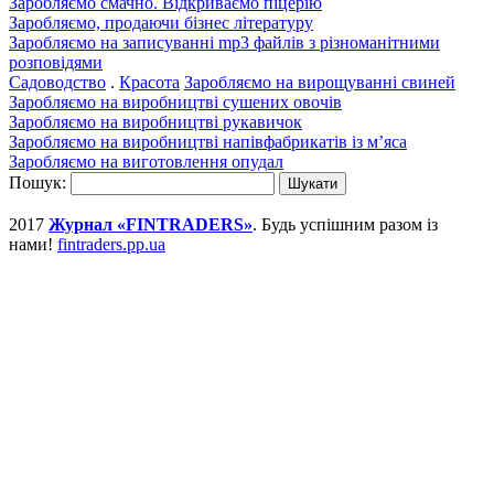
Заробляємо смачно. Відкриваємо піцерію
Заробляємо, продаючи бізнес літературу
Заробляємо на записуванні mp3 файлів з різноманітними
розповідями
Садоводство
.
Красота
Заробляємо на вирощуванні свиней
Заробляємо на виробництві сушених овочів
Заробляємо на виробництві рукавичок
Заробляємо на виробництві напівфабрикатів із м’яса
Заробляємо на виготовлення опудал
Пошук:
2017
Журнал «FINTRADERS»
. Будь успішним разом із
нами!
fintraders.pp.ua