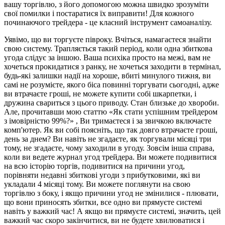
вашу торгівлю, з його допомогою можна швидко зрозуміти
свої помилки і постаратися їх виправити! Для кожного
починаючого трейдера - це класний інструмент самоаналізу.
Уявімо, що ви торгуєте півроку. Вчіться, намагаєтеся знайти
свою систему. Трапляється такий період, коли одна збиткова
угода слідує за іншою. Ваша психіка просто на межі, вам не
хочеться прокидатися з ранку, не хочеться заходити в термінал,
будь-які залишки надії на хороше, вбиті минулого тижня, ви
самі не розумієте, якого біса повинні торгувати сьогодні, адже
ви втрачаєте гроші, не можете купити собі шкарпетки, і
дружина свариться з цього приводу. Стан близьке до хвороби.
Але, прочитавши мою статтю «Як стати успішним трейдером
з імовірністю 99%?» , Ви тримаєтеся і за звичкою включаєте
комп'ютер. Як ви собі поясніть, що так довго втрачаєте гроші,
день за днем? Ви навіть не згадаєте, як торгували місяці три
тому, не згадаєте, чому заходили в угоду. Зовсім інша справа,
коли ви ведете журнал угод трейдера. Ви можете подивитися
на всю історію торгів, подивитися на причини угод,
порівняти недавні збиткові угоди з прибутковими, які ви
укладали 4 місяці тому. Ви можете поглянути на свою
торгівлю з боку, і якщо причини угод не змінилися - плювати,
що вони приносять збитки, все одно ви прямуєте системі
навіть у важкий час! А якщо ви прямуєте системі, значить, цей
важкий час скоро закінчитися, ви не будете хвилюватися і