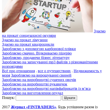
Здаємо
на прокат сонцезахисні окуляри
Здаємо на прокат лімузини
Здаємо на прокат квадроцикли
Заробляємо з допомогою карбонової плівки
Заробляємо смачно. Відкриваємо піцерію
Заробляємо, продаючи бізнес літературу
Заробляємо на записуванні mp3 файлів з різноманітними
розповідями
Всё про отношения
.
все о путешествиях
.
Недвижимость у
моря
Заробляємо на вирощуванні свиней
Заробляємо на виробництві сушених овочів
Заробляємо на виробництві рукавичок
Заробляємо на виробництві напівфабрикатів із м’яса
Заробляємо на виготовлення опудал
Пошук:
2017
Журнал «FINTRADERS»
. Будь успішним разом із