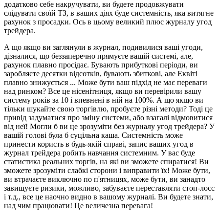
додатково себе накручувати, ви будете продовжувати
слідувати своїй ТЗ, в ваших діях буде системність, яка витягне
рахунок з просадки. Ось в цьому великий плюс журналу угод
трейдера.
А що якщо ви заглянули в журнал, подивилися ваші угоди,
дізналися, що беззаперечно прямуєте вашій системі, але,
рахунок плавно просідає. Бувають прибуткові періоди, ви
заробляєте десятки відсотків, бувають збиткові, але Еквіті
плавно знижується ... Може бути ваш підхід не має переваги
над ринком? Все це нісенітниця, якщо ви перевірили вашу
систему років за 10 і впевнені в ній на 100%. А що якщо ви
тільки шукайте свою торгівлю, пробуєте різні методи? Тоді це
привід задуматися про зміну системи, або взагалі відмовитися
від неї! Могли б ви це зрозуміти без журналу угод трейдера? У
вашій голові була б суцільна каша. Системність може
принести користь в будь-якій справі, запис ваших угод в
журнал трейдера робить навчання системним. У вас буде
статистика реальних торгів, на які ви зможете спиратися! Ви
зможете зрозуміти слабкі сторони і виправити їх! Може бути,
ви втрачаєте виключно по п'ятницях, може бути, ви занадто
завищуєте ризики, можливо, забуваєте переставляти стоп-лосс
і т.д., все це наочно видно в вашому журналі. Ви будете знати,
над чим працювати! Це величезна перевага!