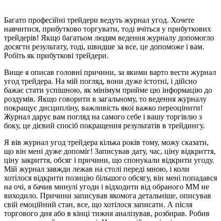
Багато професійні трейдери ведуть журнал угод. Хочете
навчитися, прибутково торгувати, тоді вчіться у прибуткових
трейдерів! Якщо багатьом людям ведення журналу допомогло
досягти результату, тоді, швидше за все, це допоможе і вам.
Робіть як прибуткові трейдери.
Вище я описав головні причини, за якими варто вести журнал
угод трейдера. На мій погляд, вони дуже істотні, і дійсно
бажає стати успішною, як мінімум прийме цю інформацію до
роздумів. Якщо говорити в загальному, то ведення журналу
покращує дисципліну, важливість якої важко переоцінити!
Журнал дарує вам погляд на самого себе і вашу торгівлю з
боку, це дієвий спосіб покращення результатів в трейдингу.
Я вів журнал угод трейдера кілька років тому, можу сказати,
що він мені дуже допоміг! Записував дату, час, ціну відкриття,
ціну закриття, обсяг і причини, що спонукали відкрити угоду.
Мій журнал завжди лежав на столі переді мною, і коли
хотілося відкрити позицію більшого обсягу, він мені попадався
на очі, я бачив минулі угоди і відходити від обраного ММ не
виходило. Причини записував якомога детальніше, описував
свій емоційний стан, все, що хотілося записати. А після
торгового дня або в кінці тижня аналізував, розбирав. Робив