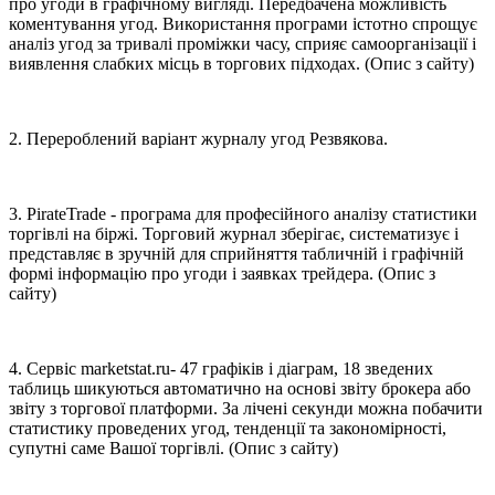
про угоди в графічному вигляді. Передбачена можливість
коментування угод. Використання програми істотно спрощує
аналіз угод за тривалі проміжки часу, сприяє самоорганізації і
виявлення слабких місць в торгових підходах. (Опис з сайту)
2. Перероблений варіант журналу угод Резвякова.
3. PirateTrade - програма для професійного аналізу статистики
торгівлі на біржі. Торговий журнал зберігає, систематизує і
представляє в зручній для сприйняття табличній і графічній
формі інформацію про угоди і заявках трейдера. (Опис з
сайту)
4. Сервіс marketstat.ru- 47 графіків і діаграм, 18 зведених
таблиць шикуються автоматично на основі звіту брокера або
звіту з торгової платформи. За лічені секунди можна побачити
статистику проведених угод, тенденції та закономірності,
супутні саме Вашої торгівлі. (Опис з сайту)