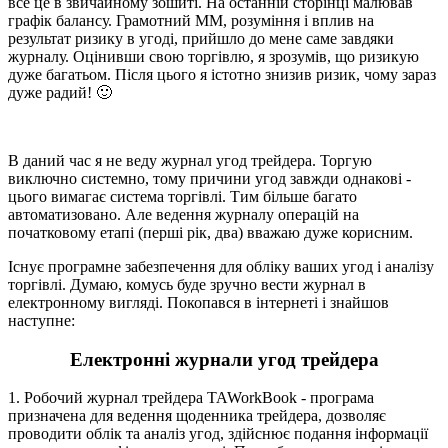
все це в звичайному зошиті. На останній сторінці малював
графік балансу. Грамотний ММ, розуміння і вплив на
результат ризику в угоді, прийшло до мене саме завдяки
журналу. Оцінивши свою торгівлю, я зрозумів, що ризикую
дуже багатьом. Після цього я істотно знизив ризик, чому зараз
дуже радий! 🙂
В даний час я не веду журнал угод трейдера. Торгую
виключно системно, тому причини угод завжди однакові -
цього вимагає система торгівлі. Тим більше багато
автоматизовано. Але ведення журналу операцій на
початковому етапі (перші рік, два) вважаю дуже корисним.
Існує програмне забезпечення для обліку ваших угод і аналізу
торгівлі. Думаю, комусь буде зручно вести журнал в
електронному вигляді. Покопався в інтернеті і знайшов
наступне:
Електронні журнали угод трейдера
1. Робочий журнал трейдера TAWorkBook - програма
призначена для ведення щоденника трейдера, дозволяє
проводити облік та аналіз угод, здійснює подання інформації