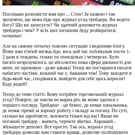
Поспішаю розповісти вам про ... Стоп! За назвою і так
зрозуміло, що мова піде про журнал угод трейдера. Ви ведете
його? Що ви записуєте? Чи здатний допомогти журнал
трейдера і чим? У всіх цих питаннях буду розбиратися,
почнемо!
Але на самому початку поясню ситуацію з веденням блогу.
Йому вже п'ятий місяць йде, весь цей час публікував пости 1-
2 рази в тиждень, тільки по понеділках і четвергах. Було
багато незрозумілого, це абсолютно нова сфера діяльності для
мене, не приховую - дуже цікава! Тепер же постараюся писати
набагато частіше, вільний час є, бажання теж! Тому заходите в
будь-який час, сподіваюся, знайдете для себе щось корисне!
Буду радий!
Тепер до теми статті. Кому потрібен торговельний журнал
угод? Повірте, це зовсім не марна річ, як може здатися з
першого погляду. Трейдинг - це бізнес, де немає начальника,
де немає премії за хорошу роботу і окладу за погану. По суті,
скільки ви заробляєте, залежить тільки від вас! Якщо ви
поганий трейдер - значить, терпите збитки. Хороший -
збільшуєте депозит. Все просто. Так ось, журнал угод
трейдера дозволяє вам ставати краще, дозволяє поліпшувати