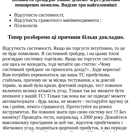
поширених помилок. Виділю три найголовніші:
Відсутність системності;
Відсутність грамотного маніменеджмента ;
Психологія.
Тепер розберемо ці причини більш докладно.
Відсутність системності. Якщо ви торгуєте інтуїтивно, то це
не буде помилкою. Я системний трейдер, і на цьому блозі
розглядаю системну торгівлю. Якщо ви торгуєте системно,
але щось не виходить, тоді читайте цю статтю: «Чому
системний трейдинг не приносить дохід?» , Буде корисна!
Вам потрібно переконатися, що ваша ТС прибуткова,
стабільна, причому не за місяць тестування, а за довгий
термін, за який були кризи, флетовій періоди, тест повинен
включати велику кількість угод. Тільки так ви зможете бути
впевнені у вашій ТС! Тільки так вона вас не підведе! можете
автоматизувати - будь ласка, не можете - тестируйте вручну (я
так і робив, нічого страшного). Протестуйте на різних
інструментах. Ви повинні знати про свою систему все !!! Без
винятку! Проведіть тести, наприклад, з 2000 року. Дізнайтеся
максимальну просідання за цей час, відсоток прибуткових і
збиткових угод, подивіться щорічний прибуток, в які періоди