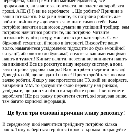
перевірена, коли грамотний маніменеджмента, все
прораховано, ви знаєте як торгувати, ви знаєте як заробляти
гроші, АЛЕ (!!!) ви не заробляєте ... Що робити? Причина в
вашій психології. Якщо ви знаєте, як потрібно робити, але
робите по-іншому - доведеться змінити самого себе. Вам
потрібно навчити ваш мозок думати як успішний трейдер, вам
потрібно навчитися робити те, що потрібно. Читайте
психологічну літературу, мислите в цих категоріях. Саме
біржовий тематики, її повно в інтернеті. Виховуйте вашу
волю, намагайтеся усвідомлено підходити до будь емоційної
ситуації, абсолютно до будь-якої, стежте за вашими емоціями
навіть в туалеті! Киньте палити, перестаньте випивати навіть
на вихідних! Все це розхитує вашу нервову систему, а вона
вам потрібна здорова і міцна! Вам потрібен тверезий погляд!
Доведіть собі, що ви здатні на все! Просто зробіть те, що вам
важко робити. Якщо у вас протестована ТЗ, якій ви довіряєте,
вивірений ММ, то зрозумійте свою перевагу над ринком,
усвідомте, що рано чи пізно ви заробите гроші. І ви почнете
заробляти! Ще раз раджу прочитати статті, які згадував вище,
там багато корисної інформації.
Це були три основні причини зливу депозиту!
В середньому, щоб навчитися трейдингу потрібно кілька
років. Тому наберіться терпіння і крок за кроком покращуйте