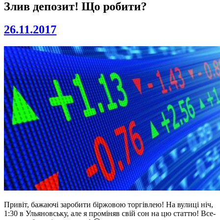
Злив депозит! Що робити?
26.11.2017
Привіт, бажаючі заробити біржовою торгівлею! На вулиці ніч,
1:30 в Ульяновську, але я проміняв свій сон на цю статтю! Все-