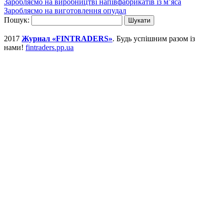
Заробляємо на виробництві напівфабрикатів із м’яса
Заробляємо на виготовлення опудал
Пошук:
2017
Журнал «FINTRADERS»
. Будь успішним разом із
нами!
fintraders.pp.ua