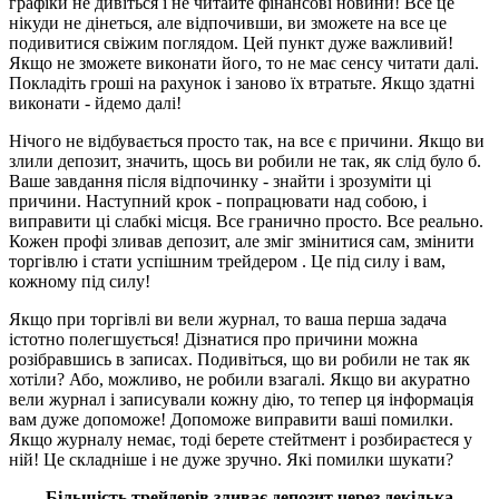
графіки не дивіться і не читайте фінансові новини! Все це
нікуди не дінеться, але відпочивши, ви зможете на все це
подивитися свіжим поглядом. Цей пункт дуже важливий!
Якщо не зможете виконати його, то не має сенсу читати далі.
Покладіть гроші на рахунок і заново їх втратьте. Якщо здатні
виконати - йдемо далі!
Нічого не відбувається просто так, на все є причини. Якщо ви
злили депозит, значить, щось ви робили не так, як слід було б.
Ваше завдання після відпочинку - знайти і зрозуміти ці
причини. Наступний крок - попрацювати над собою, і
виправити ці слабкі місця. Все гранично просто. Все реально.
Кожен профі зливав депозит, але зміг змінитися сам, змінити
торгівлю і стати успішним трейдером . Це під силу і вам,
кожному під силу!
Якщо при торгівлі ви вели журнал, то ваша перша задача
істотно полегшується! Дізнатися про причини можна
розібравшись в записах. Подивіться, що ви робили не так як
хотіли? Або, можливо, не робили взагалі. Якщо ви акуратно
вели журнал і записували кожну дію, то тепер ця інформація
вам дуже допоможе! Допоможе виправити ваші помилки.
Якщо журналу немає, тоді берете стейтмент і розбираєтеся у
ній! Це складніше і не дуже зручно. Які помилки шукати?
Більшість трейдерів зливає депозит через декілька