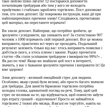
таки люблю пізно лягати! 🙂 постараюся допомогти
початківцям трейдерам або тим у кого не виходить
прибутково і стабільно заробляти торгівлею. Пост допоможе
тим, хто злив депозит. Це покрокова інструкція, ваші дії при
найпоширеніших причини зливу! Сподіваюся, прочитавши
цей матеріал, ви перестанете втрачати!
Ви злили депозит. Найперше, що потрібно зробити, це
зрозуміти і усвідомити, що зливають все! За статистикою 997
чоловік з 1000 втрачають свій перший депозит. Все це можна
виправити, практично всі через це проходять. Подальший
результат залежить тільки від вас: хтось виправить помилки і
доб'ється свого, а хтось плюне і закине. Раджу прочитати
статтю «Як стати успішним трейдером з імовірністю 99%?» ,
Як раз по темі! Якщо ви знайшли цей пост в інтернеті,
значить, у вас є бажання зрозуміти причини і виправити їх! Це
вже здорово!
Злив депозиту - великий емоційний стрес для людини.
Особливо, якщо гроші були великі, або просто багато значили
для трейдера. Для заняття біржовою торгівлею потрібна
холодна голова, адекватний погляд на речі. Тому, щоб цей
стрес не впливав на те, що відбувається, щоб повністю забути
про втрату грошей - відпочиньте! Просто не займайтеся
торгівлею 2 тижні або місяць. Взагалі не торгуйте, навіть на