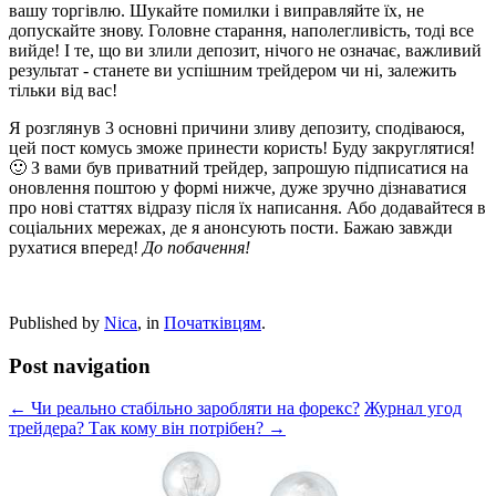
вашу торгівлю. Шукайте помилки і виправляйте їх, не
допускайте знову. Головне старання, наполегливість, тоді все
вийде! І те, що ви злили депозит, нічого не означає, важливий
результат - станете ви успішним трейдером чи ні, залежить
тільки від вас!
Я розглянув 3 основні причини зливу депозиту, сподіваюся,
цей пост комусь зможе принести користь! Буду закруглятися!
🙂 З вами був приватний трейдер, запрошую підписатися на
оновлення поштою у формі нижче, дуже зручно дізнаватися
про нові статтях відразу після їх написання. Або додавайтеся в
соціальних мережах, де я анонсують пости. Бажаю завжди
рухатися вперед!
До побачення!
Published by
Nica
, in
Початківцям
.
Post navigation
← Чи реально стабільно заробляти на форекс?
Журнал угод
трейдера? Так кому він потрібен? →