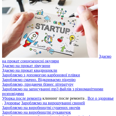
Здаємо
на прокат сонцезахисні окуляри
Здаємо на прокат лімузини
Здаємо на прокат квадроцикли
Заробляємо з допомогою карбонової плівки
Заробляємо смачно. Відкриваємо піцерію
Заробляємо, продаючи бізнес літературу
Заробляємо на записуванні mp3 файлів з різноманітними
розповідями
Уборка после ремонта
клининг после ремонта .
Все о здоровье
.
Здоровье
Заробляємо на вирощуванні свиней
Заробляємо на виробництві сушених овочів
Заробляємо на виробництві рукавичок