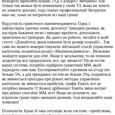
виходило заробляти більше, і т.д. Складно? Звичайно! Але
тільки так можна бути впевненим у своїй ТЗ, якщо ви хочете
не зливати депозит, тоді станьте професіоналом! Витратьте
ваш час, поки не витратили всі ваші гроші!
Відсутність грамотного маніменеджмента. Одна з
найчастіших причин зливу депозиту! Завищені ризики, як
наслідок бажання легко і швидко заробити, допускають
практично всі трейдери. Як цього не робити, читайте в моїй
статті: «Дізнайтеся, яким повинен бути розмір позиції!» . Так
само ви можете використовувати збитковий спосіб управління
капіталом, подивіться розділ «Маніменеджмента» , Можливо
знайдете корисне для себе. Якщо в загальному, то ви повинні
заздалегідь все прорахувати, все, що зможете! Після тестів
вашої системи, потрібно підібрати грамотний ММ, який
підходить саме вам. Експериментуйте з ризиком на угоду (не
більше 5%, а для трендових систем не більше 2%), подивіться,
як змінюється просадка при різних методах управління
капіталом, як змінюється прибуток, графік Еквіті, все це
потрібно вважати !!! Кожну дрібницю! Навіть зміна витрат
при різних способах ММ, все! Якщо ви розумієте, що
втратили гроші через завищені ризиків, тоді виправляйте ваші
помилки!
Психологія. Буває й така ситуація, коли система - прибуткова,